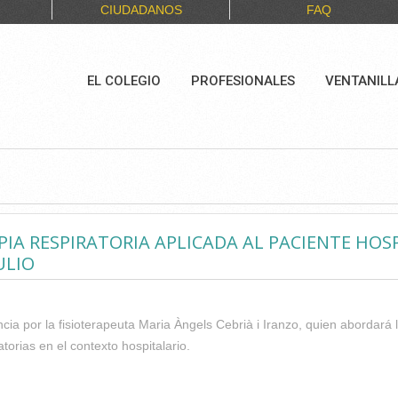
CIUDADANOS
FAQ
EL COLEGIO
PROFESIONALES
VENTANILL
PIA RESPIRATORIA APLICADA AL PACIENTE HOSP
ULIO
cia por la fisioterapeuta Maria Àngels Cebrià i Iranzo, quien abordará 
torias en el contexto hospitalario.
CONOCER LA FISIOTERAPIA RESPIRATORIA APLICADA AL PACIENT