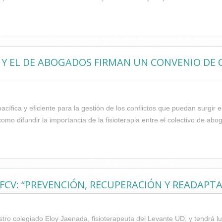
O DE FISIOTERAPEUTAS FIRMA UN ACUERDO DE COLABORACIÓN C
S Y EL DE ABOGADOS FIRMAN UN CONVENIO DE
pacífica y eficiente para la gestión de los conflictos que puedan surgir e
como difundir la importancia de la fisioterapia entre el colectivo de abo
O DE FISIOTERAPEUTAS Y EL DE ABOGADOS FIRMAN UN CONVENI
CV: “PREVENCIÓN, RECUPERACIÓN Y READAPTA
stro colegiado Eloy Jaenada, fisioterapeuta del Levante UD, y tendrá lu