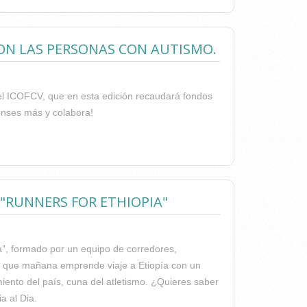
 CON LAS PERSONAS CON AUTISMO.
a del ICOFCV, que en esta edición recaudará fondos
ienses más y colabora!
BORA CON LAS PERSONAS CON AUTISMO.
 "RUNNERS FOR ETHIOPIA"
pia”, formado por un equipo de corredores,
upo que mañana emprende viaje a Etiopía con un
imiento del país, cuna del atletismo. ¿Quieres saber
a al Dia.