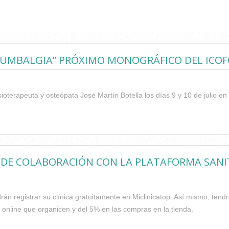
EGIADO JORDI REIG SOBRE EL PROYECTO SOLIDARIO "RUNNERS F
LUMBALGIA” PRÓXIMO MONOGRÁFICO DEL ICOF
isioterapeuta y osteópata José Martín Botella los días 9 y 10 de julio e
 OSTEOPÁTICO DE LA LUMBALGIA” PRÓXIMO MONOGRÁFICO DEL 
 DE COLABORACIÓN CON LA PLATAFORMA SANI
án registrar su clínica gratuitamente en Miclinicatop. Así mismo, ten
s online que organicen y del 5% en las compras en la tienda.