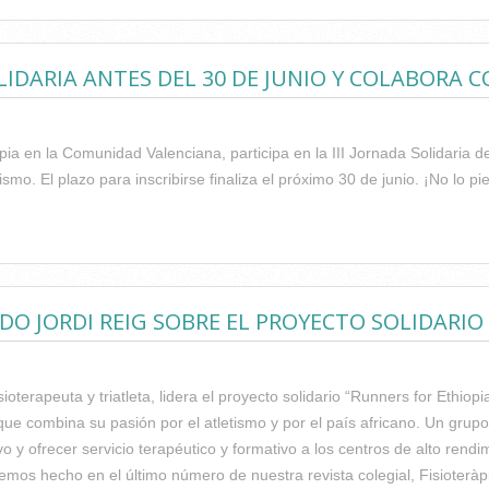
ULIO
SOLIDARIA ANTES DEL 30 DE JUNIO Y COLABORA
erapia en la Comunidad Valenciana, participa en la III Jornada Solidari
smo. El plazo para inscribirse finaliza el próximo 30 de junio. ¡No lo p
E EN LA III JORNADA SOLIDARIA ANTES DEL 30 DE JUNIO Y COLA
O JORDI REIG SOBRE EL PROYECTO SOLIDARIO
sioterapeuta y triatleta, lidera el proyecto solidario “Runners for Ethio
 que combina su pasión por el atletismo y por el país africano. Un gr
vo y ofrecer servicio terapéutico y formativo a los centros de alto rend
emos hecho en el último número de nuestra revista colegial, Fisioteràpi