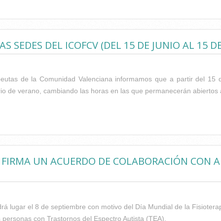
O FIRMA UN CONVENIO DE COLABORACIÓN CON LA PLATAFORMA 
 SEDES DEL ICOFCV (DEL 15 DE JUNIO AL 15 D
peutas de la Comunidad Valenciana informamos que a partir del 15 d
ario de verano, cambiando las horas en las que permanecerán abiertos a
ARIO DE VERANO DE LAS SEDES DEL ICOFCV (DEL 15 DE JUNIO AL 
S FIRMA UN ACUERDO DE COLABORACIÓN CON A
rá lugar el 8 de septiembre con motivo del Día Mundial de la Fisioterap
 personas con Trastornos del Espectro Autista (TEA).