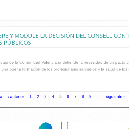
ONOGRÁFICO DEL ICOFCV: “PREVENCIÓN, RECUPERACIÓN Y REA
DERE Y MODULE LA DECISIÓN DEL CONSELL CON 
S PÚBLICOS
peutas de la Comunidad Valenciana defiende la necesidad de un pacto p
 una buena formación de los profesionales sanitarios y la salud de los
 PIDE QUE SE RECONSIDERE Y MODULE LA DECISIÓN DEL CONSELL 
HOSPITALES PÚBLICOS
ra
‹ anterior
1
2
3
4
5
6
7
8
9
…
siguiente ›