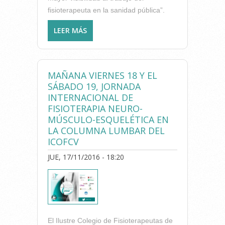
fisioterapeuta en la sanidad pública”.
LEER MÁS
SOBRE UNA BUENA
VALORACIÓN FUNCIONAL Y
EL EJERCICIO TERAPÉUTICO,
LAS DOS CLAVES PARA
MAÑANA VIERNES 18 Y EL
TRATAR EL DOLOR LUMBAR
SÁBADO 19, JORNADA
SEGÚN LOS
INTERNACIONAL DE
FISIOTERAPEUTAS REUNIDOS
FISIOTERAPIA NEURO-
EN LA #JICL16
MÚSCULO-ESQUELÉTICA EN
LA COLUMNA LUMBAR DEL
ICOFCV
JUE, 17/11/2016 - 18:20
El Ilustre Colegio de Fisioterapeutas de