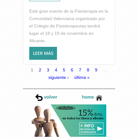
Este gran evento de la Fisioterapia en la
Comunidad Valenciana organizado por
el Colegio de Fisioterapeutas tendrá
lugar el 18 y 19 de noviembre en
Alicante.
LEER MÁS
SOBRE GRANDES PONENTES
NACIONALES E
INTERNACIONALES EN LA
PÁGINAS
1
2
3
4
5
6
7
8
9
…
JORNADA INTERNACIONAL
siguiente ›
última »
DE FISIOTERAPIA EN LA
COLUMNA LUMBAR DEL
ICOFCV
volver
home