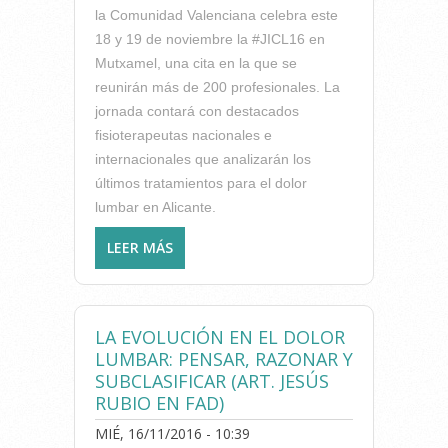
la Comunidad Valenciana celebra este
18 y 19 de noviembre la #JICL16 en
Mutxamel, una cita en la que se
reunirán más de 200 profesionales. La
jornada contará con destacados
fisioterapeutas nacionales e
internacionales que analizarán los
últimos tratamientos para el dolor
lumbar en Alicante.
LEER MÁS
SOBRE MAÑANA VIERNES 18
Y EL SÁBADO 19, JORNADA
INTERNACIONAL DE
FISIOTERAPIA NEURO-
LA EVOLUCIÓN EN EL DOLOR
MÚSCULO-ESQUELÉTICA EN
LUMBAR: PENSAR, RAZONAR Y
LA COLUMNA LUMBAR DEL
SUBCLASIFICAR (ART. JESÚS
ICOFCV
RUBIO EN FAD)
MIÉ, 16/11/2016 - 10:39