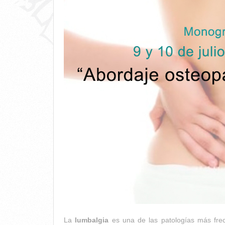
La
lumbalgia
es una de las patologías más frec