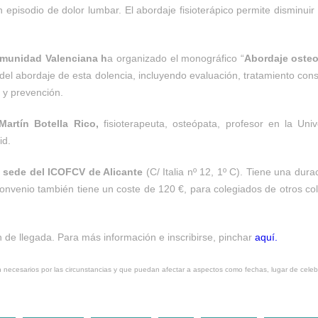
pisodio de dolor lumbar. El abordaje fisioterápico permite disminuir 
omunidad Valenciana h
a organizado el monográfico “
Abordaje osteo
a del abordaje de esta dolencia, incluyendo evaluación, tratamiento con
 y prevención.
Martín Botella Rico,
fisioterapeuta, osteópata, profesor en la Un
id.
la sede del ICOFCV de Alicante
(C/ Italia nº 12, 1º C). Tiene una dur
convenio también tiene un coste de 120 €, para colegiados de otros co
n de llegada. Para más información e inscribirse, pinchar
aquí.
an necesarios por las circunstancias y que puedan afectar a aspectos como fechas, lugar de celeb