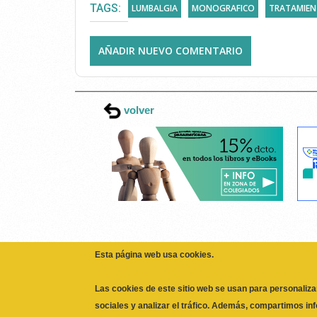
TAGS:
LUMBALGIA
MONOGRAFICO
TRATAMIE
AÑADIR NUEVO COMENTARIO
volver
Esta página web usa cookies.
Las cookies de este sitio web se usan para personaliza
sociales y analizar el tráfico. Además, compartimos in
partners de redes sociales, publicidad y análisis web,
haya proporcionado o que hayan recopilado a partir de
No, Deme más información