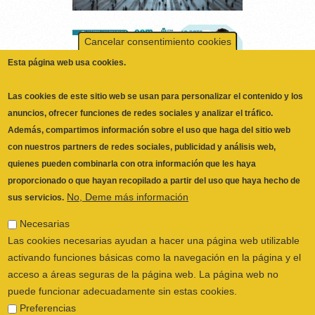
Esta página web usa cookies.
Las cookies de este sitio web se usan para personalizar el contenido y los
anuncios, ofrecer funciones de redes sociales y analizar el tráfico.
Además, compartimos información sobre el uso que haga del sitio web
con nuestros partners de redes sociales, publicidad y análisis web,
quienes pueden combinarla con otra información que les haya
proporcionado o que hayan recopilado a partir del uso que haya hecho de
No, Deme más información
sus servicios.
Necesarias
Las cookies necesarias ayudan a hacer una página web utilizable
ILUSTRE COLEGIO OFICIAL DE
activando funciones básicas como la navegación en la página y el
FISIOTERAPEUTAS DE LA COMUNIDAD
acceso a áreas seguras de la página web. La página web no
VALENCIANA
© 2026
puede funcionar adecuadamente sin estas cookies.
CALLE SAN VICENTE Nº 61,2º-2ª. CÓDIGO
Preferencias
POSTAL 46002 VALENCIA, ESPAÑA
Las cookies de preferencias permiten a la página web recordar
POLÍTICA PRIVACIDAD
|
AVISO LEGAL
|
información que cambia la forma en que la página se comporta o
POLÍTICA DE COOKIES
|
CANAL DEL
el aspecto que tiene, como su idioma preferido o la región en la
INFORMANTE