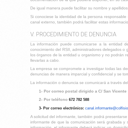
De igual manera puede facilitar su nombre y apellidos
Si conociese la identidad de la persona responsable
canal externo, también podrá facilitar estas informaci
V. PROCEDIMIENTO DE DENUNCIA
La información puede comunicarse a la entidad de
conocimiento del RSII, administradores delegados o 
los órganos de la entidad u organismo y no podrán re
llevarlas a cabo.
La empresa se compromete a investigar todas las denu
denuncias de manera imparcial y confidencial y se to
La información o denuncia se comunicará a través del
1- Por correo postal dirigido a C/ San Vicente
2- Por teléfono 
672 782 588
3- Por correo electrónico:
canal.informante@colfisi
A solicitud del informante, también podrá presentarse
informante de que la comunicación será grabada y 
información, el informante deberá indicar un domicili