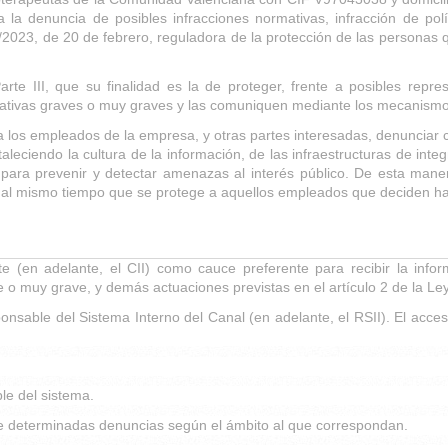
a la denuncia de posibles infracciones normativas, infracción de polí
2/2023, de 20 de febrero, reguladora de la protección de las personas 
te III, que su finalidad es la de proteger, frente a posibles repre
trativas graves o muy graves y las comuniquen mediante los mecanismos
los empleados de la empresa, y otras partes interesadas, denunciar cu
rtaleciendo la cultura de la información, de las infraestructuras de int
ara prevenir y detectar amenazas al interés público. De esta maner
n, al mismo tiempo que se protege a aquellos empleados que deciden h
te (en adelante, el CII) como cauce preferente para recibir la inf
ve o muy grave, y demás actuaciones previstas en el artículo 2 de la Le
onsable del Sistema Interno del Canal (en adelante, el RSII). El acce
le del sistema.
 de determinadas denuncias según el ámbito al que correspondan.