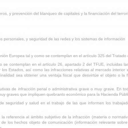
ros, y prevención del blanqueo de capitales y la financiación del terro
tos personales, y seguridad de las redes y los sistemas de información
a Unión Europea tal y como se contemplan en el artículo 325 del Trata
mo se contemplan en el artículo 26, apartado 2 del TFUE, incluidas l
os Estados, así como las infracciones relativas al mercado interior e
alidad sea obtener una ventaja fiscal que desvirtúe el objeto o la fi
utivas de infracción penal o administrativa grave o muy grave. En t
 muy graves que impliquen quebranto económico para la Hacienda Públic
de seguridad y salud en el trabajo de las que informen los trabajado
la referencia al ámbito subjetivo de la infracción (materia o normativ
ón de los hechos objeto de comunicación (información relevante sobre 
o.