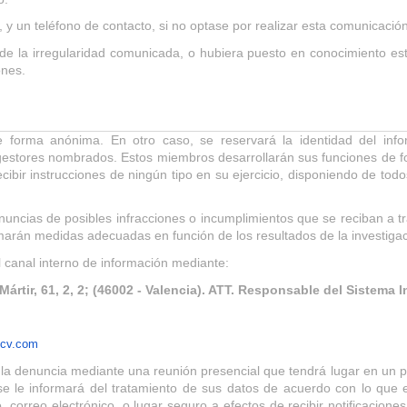
, y un teléfono de contacto, si no optase por realizar esta comunicaci
 de la irregularidad comunicada, o hubiera puesto en conocimiento es
ones.
 forma anónima. En otro caso, se reservará la identidad del infor
gestores nombrados. Estos miembros desarrollarán sus funciones de 
cibir instrucciones de ningún tipo en su ejercicio, disponiendo de tod
ncias de posibles infracciones o incumplimientos que se reciban a tr
marán medidas adecuadas en función de los resultados de la investigaci
 canal interno de información mediante:
 Mártir, 61, 2, 2; (46002 - Valencia). ATT. Responsable del Sistema
ocv.com
 la denuncia mediante una reunión presencial que tendrá lugar en un p
se le informará del tratamiento de sus datos de acuerdo con lo que
o, correo electrónico, o lugar seguro a efectos de recibir notificacio