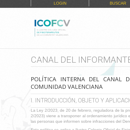
LOGIN
BUSCAR
CANAL DEL INFORMANT
POLÍTICA INTERNA DEL CANAL D
COMUNIDAD VALENCIANA
I. INTRODUCCIÓN, OBJETO Y APLICAC
La Ley 2/2023, de 20 de febrero, reguladora de la pr
2/2023) viene a transponer al ordenamiento jurídico 
las personas que informen sobre infracciones del Der
Esta política se aplica a Ilustre Colegio Oficial de F