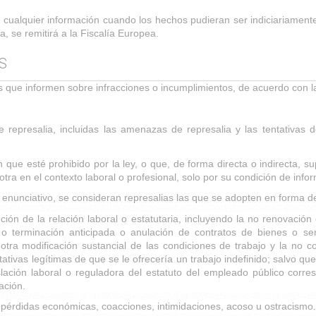
to cualquier información cuando los hechos pudieran ser indiciariamente
a, se remitirá a la Fiscalía Europea.
S
que informen sobre infracciones o incumplimientos, de acuerdo con l
 represalia, incluidas las amenazas de represalia y las tentativas
 que esté prohibido por la ley, o que, de forma directa o indirecta, 
otra en el contexto laboral o profesional, solo por su condición de info
ulo enunciativo, se consideran represalias las que se adopten en forma d
ción de la relación laboral o estatutaria, incluyendo la no renovación
terminación anticipada o anulación de contratos de bienes o servi
tra modificación sustancial de las condiciones de trabajo y la no c
tativas legítimas de que se le ofrecería un trabajo indefinido; salvo qu
slación laboral o reguladora del estatuto del empleado público corres
ación.
 o pérdidas económicas, coacciones, intimidaciones, acoso u ostracismo.