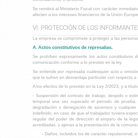
Se remitirá al Ministerio Fiscal con carácter inmedia
afecten a los intereses financieros de la Unión Europe
VI. PROTECCIÓN DE LOS INFORMANTE
La empresa se compromete a proteger a las personas 
A. Actos constitutivos de represalias.
Se prohíben expresamente los actos constitutivos de
comunicación conforme a lo previsto en la ley.
Se entiende por represalia cualesquier acto u omisión
que la sufren en desventaja particular con respecto a 
A los efectos de lo previsto en la Ley 2/2023, y a tít
- Suspensión del contrato de trabajo, despido o extin
temporal una vez superado el período de prueba, o 
degradación o denegación de ascensos y cualquier o
indefinido, en caso de que el trabajador tuviera expec
regular del poder de dirección al amparo de la legi
acreditadas, y ajenas a la presentación de la comunic
- Daños, incluidos los de carácter reputacional,