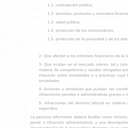
1.1- contratación pública,
1.2- servicios, productos y mercados financie
1.3- salud pública,
1.4- protección de los consumidores,
1.5- protección de la privacidad y de los da
2- Que afecten a los intereses financieros de l
3- Que incidan en el mercado interior, tal y co
materia de competencia y ayudas otorgadas por l
impuesto sobre sociedades o a prácticas cuya fin
sociedades.
4- Acciones u omisiones que puedan ser constit
infracciones penales o administrativas graves o
5- Infracciones del derecho laboral en materia 
específica.
La persona informante deberá facilitar como mínimo, 
penal; o infracción administrativa); y una descripci
documentación de la que pudiera disponer, en su cas