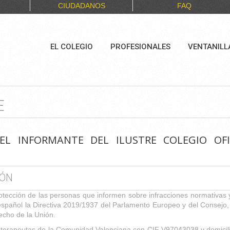
CIUDADANOS
FAQ
EL COLEGIO
PROFESIONALES
VENTANILL
E
EL INFORMANTE DEL ILUSTRE COLEGIO OFI
IÓN
otección de las personas que informen sobre infracciones normativas y 
español la Directiva 2019/1937 del Parlamento Europeo y del Consejo, 
echo de la Unión.
isioterapeutas de la Comunidad Valenciana con CIF V97043038 y domicilio