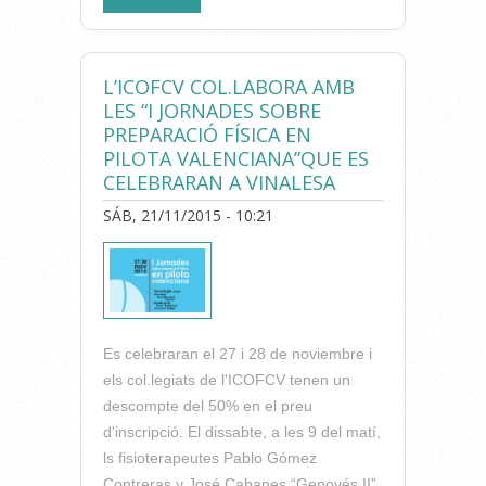
FISIOTERAPIA DE LA UV
ORGANIZA ACTIVIDADES
PARA QUE PROFESORES Y
L’ICOFCV COL.LABORA AMB
ALUMNOS DE SECUNDARIA Y
LES “I JORNADES SOBRE
BACHILLER APRENDAN CÓMO
PREPARACIÓ FÍSICA EN
CUIDAR LA ESPALDA
PILOTA VALENCIANA”QUE ES
CELEBRARAN A VINALESA
SÁB, 21/11/2015 - 10:21
Es celebraran el 27 i 28 de noviembre i
els col.legiats de l'ICOFCV tenen un
descompte del 50% en el preu
d'inscripció. El dissabte, a les 9 del matí,
ls fisioterapeutes Pablo Gómez
Contreras y José Cabanes “Genovés II”