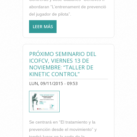
abordaran “L’entrenament de prevenció
del jugador de pilota”.
LEER MÁS
SOBRE L’ICOFCV COL.LABORA
AMB LES “I JORNADES SOBRE
PREPARACIÓ FÍSICA EN
PILOTA VALENCIANA”QUE ES
PRÓXIMO SEMINARIO DEL
CELEBRARAN A VINALESA
ICOFCV, VIERNES 13 DE
NOVIEMBRE: “TALLER DE
KINETIC CONTROL”
LUN, 09/11/2015 - 09:53
Se centrará en “El tratamiento y la
prevención desde el movimiento” y
tendrá lugar en la sede de la