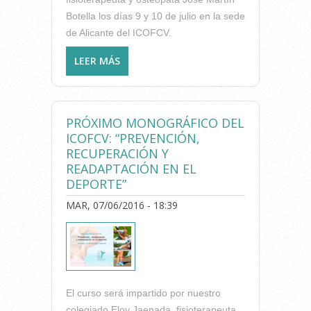
Botella los días 9 y 10 de julio en la sede
de Alicante del ICOFCV.
LEER MÁS
SOBRE “ABORDAJE
OSTEOPÁTICO DE LA
LUMBALGIA” PRÓXIMO
MONOGRÁFICO DEL ICOFCV
PRÓXIMO MONOGRÁFICO DEL
EN ALICANTE
ICOFCV: “PREVENCIÓN,
RECUPERACIÓN Y
READAPTACIÓN EN EL
DEPORTE”
MAR, 07/06/2016 - 18:39
El curso será impartido por nuestro
colegiado Eloy Jaenada, fisioterapeuta