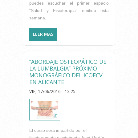
puedes escuchar el primer espacio
“Salud y Fisioterapia” emitido esta
semana.
LEER MÁS
SOBRE EL COLEGIO DE
FISIOTERAPEUTAS PRESENTA
EN ONDA CERO SU NUEVA
CAMPAÑA DE PREVENCIÓN
“ABORDAJE OSTEOPÁTICO DE
DE LESIONES MÚSCULO-
LA LUMBALGIA” PRÓXIMO
ESQUELÉTICAS EN EL
MONOGRÁFICO DEL ICOFCV
TRABAJO
EN ALICANTE
VIE, 17/06/2016 - 13:25
El curso será impartido por el
fisioterapeuta y osteópata José Martín