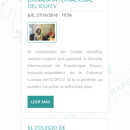
DEL ICOFCV
JUE, 27/10/2016 - 10:56
El coordinador del Comité científico
también explicó qué aportará la Jornada
Internacional de Fisioterapia Neuro-
músculo-esquelética en la Columna
Lumbar del ICOFCV. Si te lo perdiste, ya
puedes escuchar la entrevista aquí.
LEER MÁS
SOBRE “SALUD Y
FISIOTERAPIA” EN ONDA
CERO CON ENRIQUE LLUCH:
LA LUMBALGIA Y LA JORNADA
EL COLEGIO DE
INTERNACIONAL DEL ICOFCV