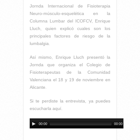
Jornda Internacional de Fisioterapia
Neuro-músculo-esquelética en la
Columna Lumbar del ICOFCV, Enrique
Lluch, quien explicó cuales son los
principales factores de riesgo de la
lumbalgia.
Así mismo, Enrique Lluch presentó la
Jornda que organiza el Colegio de
Fisioterapeutas de la Comunidad
Valenciana el 18 y 19 de noviembre en
Alicante.
Si te perdiste la entrevista, ya puedes
escucharla aquí.
00:00
00:00