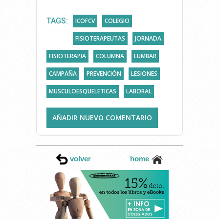
TAGS:
ICOFCV
COLEGIO
FISIOTERAPEUTAS
JORNADA
FISIOTERAPIA
COLUMNA
LUMBAR
CAMPAÑA
PREVENCIÓN
LESIONES
MUSCULOESQUELETICAS
LABORAL
AÑADIR NUEVO COMENTARIO
volver
home