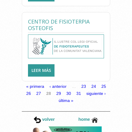
BERNABÉU SALUD INTEGRAL
VILLENA
CENTRO DE FISIOTERPIA
OSTEOFIS
LEER MÁS
SOBRE CENTRO DE
FISIOTERPIA OSTEOFIS
PÁGINAS
« primera
‹ anterior
…
23
24
25
26
27
28
29
30
31
siguiente ›
última »
volver
home