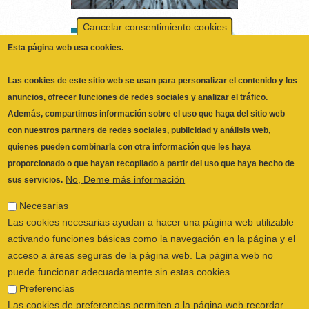
Las cookies de este sitio web se usan para personalizar el contenido y los
anuncios, ofrecer funciones de redes sociales y analizar el tráfico.
Además, compartimos información sobre el uso que haga del sitio web
con nuestros partners de redes sociales, publicidad y análisis web,
quienes pueden combinarla con otra información que les haya
proporcionado o que hayan recopilado a partir del uso que haya hecho de
No, Deme más información
sus servicios.
Necesarias
Las cookies necesarias ayudan a hacer una página web utilizable
ILUSTRE COLEGIO OFICIAL DE
activando funciones básicas como la navegación en la página y el
FISIOTERAPEUTAS DE LA COMUNIDAD
acceso a áreas seguras de la página web. La página web no
VALENCIANA
© 2026
puede funcionar adecuadamente sin estas cookies.
CALLE SAN VICENTE Nº 61,2º-2ª. CÓDIGO
Preferencias
POSTAL 46002 VALENCIA, ESPAÑA
Las cookies de preferencias permiten a la página web recordar
POLÍTICA PRIVACIDAD
|
AVISO LEGAL
|
información que cambia la forma en que la página se comporta o
POLÍTICA DE COOKIES
|
CANAL DEL
el aspecto que tiene, como su idioma preferido o la región en la
INFORMANTE
que usted se encuentra.