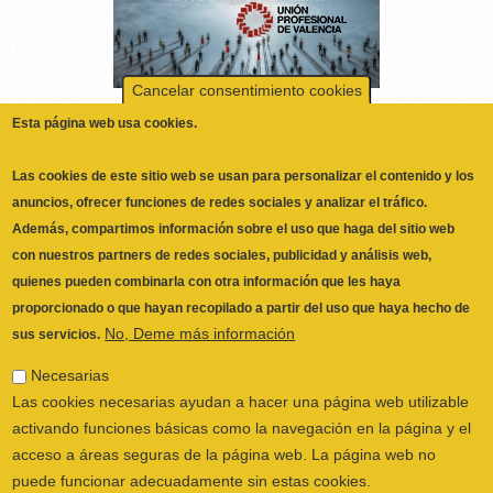
Esta página web usa cookies.
Las cookies de este sitio web se usan para personalizar el contenido y los
anuncios, ofrecer funciones de redes sociales y analizar el tráfico.
Además, compartimos información sobre el uso que haga del sitio web
con nuestros partners de redes sociales, publicidad y análisis web,
quienes pueden combinarla con otra información que les haya
proporcionado o que hayan recopilado a partir del uso que haya hecho de
No, Deme más información
sus servicios.
Necesarias
Las cookies necesarias ayudan a hacer una página web utilizable
activando funciones básicas como la navegación en la página y el
acceso a áreas seguras de la página web. La página web no
ILUSTRE COLEGIO OFICIAL DE
puede funcionar adecuadamente sin estas cookies.
FISIOTERAPEUTAS DE LA COMUNIDAD
Preferencias
VALENCIANA
© 2026
Las cookies de preferencias permiten a la página web recordar
CALLE SAN VICENTE Nº 61,2º-2ª. CÓDIGO
información que cambia la forma en que la página se comporta o
POSTAL 46002 VALENCIA, ESPAÑA