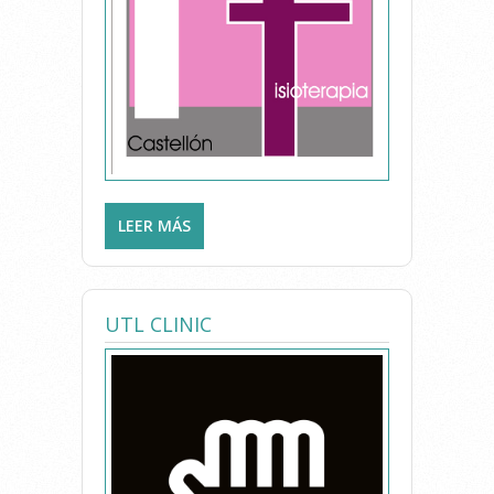
LEER MÁS
SOBRE REHABILITACION Y
FISIOTERAPIA CASTELLON
UTL CLINIC