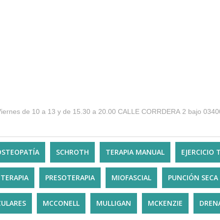
Lunes a Jueves de 10 a 13 y de 15.30 a 21.00 Viernes de 10 a 13 y de 15.30 a 20.00
OSTEOPATÍA
SCHROTH
TERAPIA MANUAL
EJERCICIO
TERAPIA
PRESOTERAPIA
MIOFASCIAL
PUNCIÓN SECA
ULARES
MCCONELL
MULLIGAN
MCKENZIE
DRENA