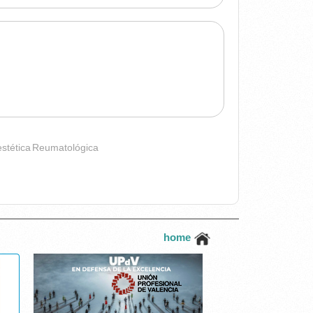
estética
Reumatológica
home