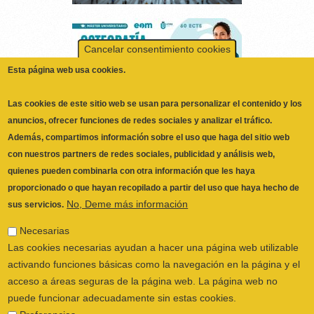
Cancelar consentimiento cookies
Esta página web usa cookies.
Las cookies de este sitio web se usan para personalizar el contenido y los
anuncios, ofrecer funciones de redes sociales y analizar el tráfico.
Además, compartimos información sobre el uso que haga del sitio web
con nuestros partners de redes sociales, publicidad y análisis web,
quienes pueden combinarla con otra información que les haya
proporcionado o que hayan recopilado a partir del uso que haya hecho de
No, Deme más información
sus servicios.
ILUSTRE COLEGIO OFICIAL DE
Necesarias
FISIOTERAPEUTAS DE LA COMUNIDAD
Las cookies necesarias ayudan a hacer una página web utilizable
VALENCIANA
© 2026
activando funciones básicas como la navegación en la página y el
CALLE SAN VICENTE Nº 61,2º-2ª. CÓDIGO
acceso a áreas seguras de la página web. La página web no
POSTAL 46002 VALENCIA, ESPAÑA
puede funcionar adecuadamente sin estas cookies.
POLÍTICA PRIVACIDAD
|
AVISO LEGAL
|
Preferencias
POLÍTICA DE COOKIES
|
CANAL DEL
Las cookies de preferencias permiten a la página web recordar
INFORMANTE
información que cambia la forma en que la página se comporta o