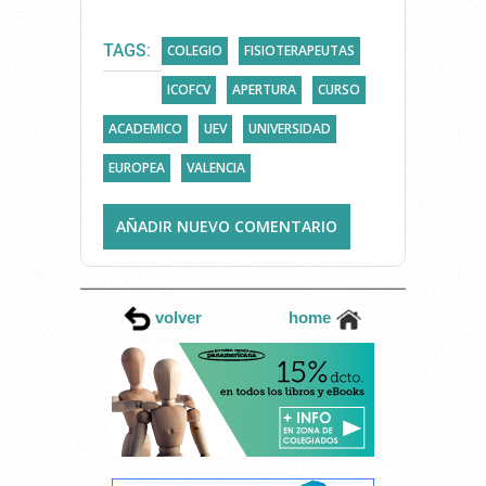
TAGS:
COLEGIO
FISIOTERAPEUTAS
ICOFCV
APERTURA
CURSO
ACADEMICO
UEV
UNIVERSIDAD
EUROPEA
VALENCIA
AÑADIR NUEVO COMENTARIO
volver
home