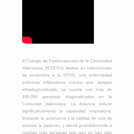
El Colegio de Fisioterapeutas de la Comunidad
Valenciana (ICOFCV) dedica su videoconsejo
de noviembre a la EPOC, una enfermedad
pulmonar inflamatoria crónica que, aunque
infradiagnosticada, ya cuenta con más de
100.000 personas diagnosticadas en la
Comunitat Valenciana. La dolencia reduce
significativamente la capacidad respiratoria,
limitando la autonomía y la calidad de vida de
quienes la padecen, y afecta probablemente a
muchas más personas que aún no han sido