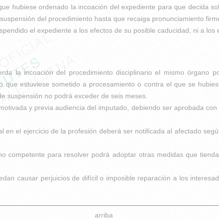
e hubiese ordenado la incoación del expediente para que decida sobr
 suspensión del procedimiento hasta que recaiga pronunciamiento firme 
pendido el expediente a los efectos de su posible caducidad, ni a los e
erda la incoación del procedimiento disciplinario el mismo órgano 
tado que estuviese sometido a procesamiento o contra el que se hubiese
 de suspensión no podrá exceder de seis meses.
motivada y previa audiencia del imputado, debiendo ser aprobada con lo
 en el ejercicio de la profesión deberá ser notificada al afectado seg
no competente para resolver podrá adoptar otras medidas que tiendan
dan causar perjuicios de difícil o imposible reparación a los interes
arriba