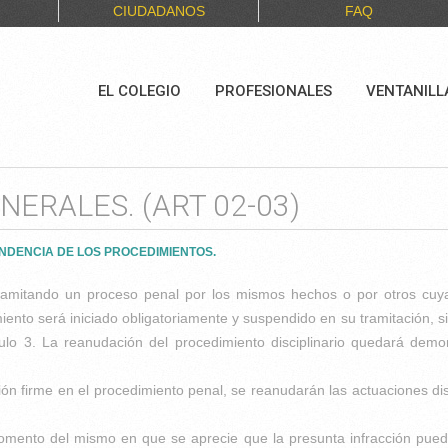
CIUDADANOS
FAQ
EL COLEGIO
PROFESIONALES
VENTANILL
ENERALES. (ART 02-03)
ENDENCIA DE LOS PROCEDIMIENTOS.
amitando un proceso penal por los mismos hechos o por otros cuya
nto será iniciado obligatoriamente y suspendido en su tramitación, si
ículo 3. La reanudación del procedimiento disciplinario quedará dem
ón firme en el procedimiento penal, se reanudarán las actuaciones dis
omento del mismo en que se aprecie que la presunta infracción pueda,