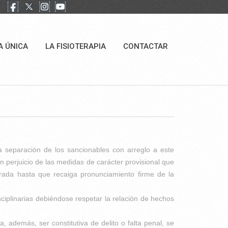
A ÚNICA
LA FISIOTERAPIA
CONTACTAR
 separación de los sancionables con arreglo a este
n perjuicio de las medidas de carácter provisional que
orada hasta que recaiga pronunciamiento firme de la
ciplinarias debiéndose respetar la relación de hechos
 además, ser constitutiva de delito o falta penal, se