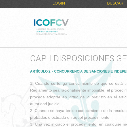
LOGIN
BUSCAR
CAP. I DISPOSICIONES G
ARTÍCULO 2. - CONCURRENCIA DE SANCIONES E INDEP
1. Cuando se tenga conocimiento de que se está tr
Reglamento sea racionalmente imposible, el procedimie
proceda adoptar en virtud de lo previsto en el art
autoridad judicial.
2. Cuando se haya tenido conocimiento de la resoluci
probados efectuada en aquel procedimiento.
3. Una vez iniciado el procedimiento, en cualquier m