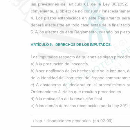
las previsiones del artículo 61 de la Ley 30/1992.
conveniente, al objeto de no consumir innecesariament
4. Los plazos establecidos en este Reglamento será
deberá efectuarse en todo caso antes de la finalizació
5. A los efectos de este Reglamento, cuando los plaz
ARTÍCULO 5. - DERECHOS DE LOS IMPUTADOS.
Los imputados respecto de quienes se sigan procedimie
a) A la presunción de inocencia.
b) A ser notificado de los hechos que se le imputen, 
de la identidad del instructor, del órgano competente
c) A abstenerse de declarar en el procedimiento s
Ordenamiento Jurídico que resulten procedentes.
d) A la motivación de la resolución final.
e) A los demás derechos reconocidos por la Ley 30/1.
‹ cap. i disposiciones generales. (art 02-03)