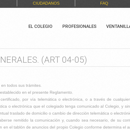
CIUDADANOS
FAQ
EL COLEGIO
PROFESIONALES
VENTANILL
ENERALES. (ART 04-05)
o en todos sus trámites.
lo establecido en el presente Reglamento.
certificado, por vía telemática o electrónica, o a través de cualqu
tica o electrónica que el colegiado tenga comunicado al Colegio, y sin
al traslado de domicilio o cambio de dirección telemática o electróni
aberse remitido la comunicación y, cuando sea necesario, de su conten
n en el tablón de anuncios del propio Colegio conforme determina el a