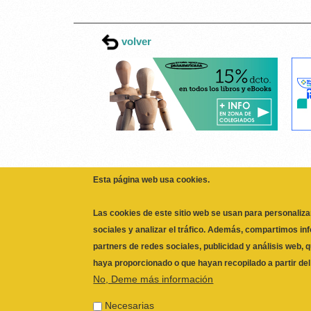
volver
Esta página web usa cookies.
Las cookies de este sitio web se usan para personaliza
sociales y analizar el tráfico. Además, compartimos in
partners de redes sociales, publicidad y análisis web,
haya proporcionado o que hayan recopilado a partir de
No, Deme más información
ILUSTRE COLEGIO OFICIAL DE FISIOTERAPEUTAS 
Necesarias
CALLE SAN VICENTE Nº 61,2º-2ª. CÓDIGO POSTAL 
Las cookies necesarias ayudan a hacer una págin
POLÍTICA PRIVACIDAD
|
AVISO LEGAL
|
POLÍTICA 
web. La página web no puede funcionar adecuada