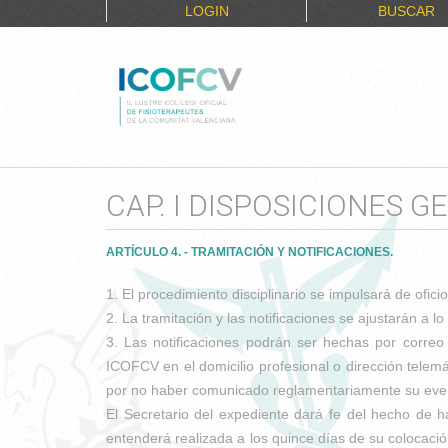
LOGIN
BUSCAR
CAP. I DISPOSICIONES G
ARTÍCULO 4. - TRAMITACIÓN Y NOTIFICACIONES.
1. El procedimiento disciplinario se impulsará de ofici
2. La tramitación y las notificaciones se ajustarán a 
3. Las notificaciones podrán ser hechas por correo 
ICOFCV en el domicilio profesional o dirección telemá
por no haber comunicado reglamentariamente su eventu
El Secretario del expediente dará fe del hecho de h
entenderá realizada a los quince días de su colocació