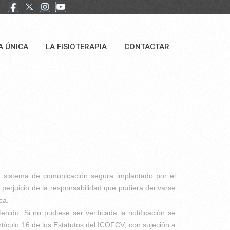
A ÚNICA
LA FISIOTERAPIA
CONTACTAR
ier sistema de comunicación segura implantado por el
 perjuicio de la responsabilidad que pudiera derivarse
ca.
ido. Si no pudiese ser verificada la notificación se
rtículo 16 de los Estatutos del ICOFCV, con sujeción a