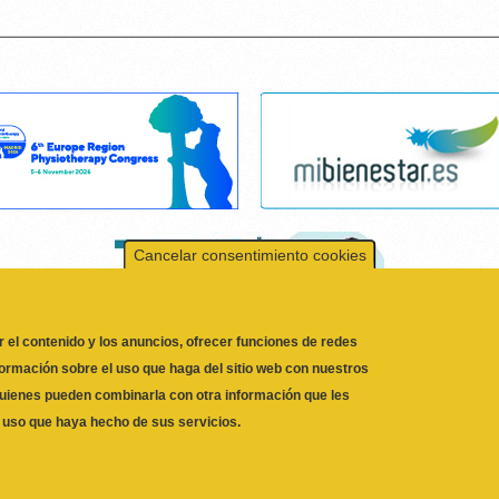
Cancelar consentimiento cookies
r el contenido y los anuncios, ofrecer funciones de redes
formación sobre el uso que haga del sitio web con nuestros
 quienes pueden combinarla con otra información que les
l uso que haya hecho de sus servicios.
DE LA COMUNIDAD VALENCIANA
© 2026
46002 VALENCIA, ESPAÑA
a web utilizable activando funciones básicas como la navegación en la
DE COOKIES
|
CANAL DEL INFORMANTE
mente sin estas cookies.