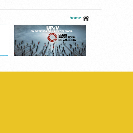
home
 página y el acceso a áreas seguras de la página