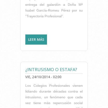
entrega del galardón a Doña Mª
Isabel García-Romeu Pérez por su
“Trayectoria Profesional”.
LEER MÁS
SOBRE EL ICOFCV PREMIARÁ
A DOÑA Mª ISABEL GARCÍA-
ROMEU PÉREZ EN LA V
GALA DE LA SALUD
¿INTRUSISMO O ESTAFA?
VIE, 24/10/2014 - 02:00
Los Colegios Profesionales vienen
lidiando durante décadas contra el
intrusismo, un fenómeno que cada
vez tiene más repercusión social