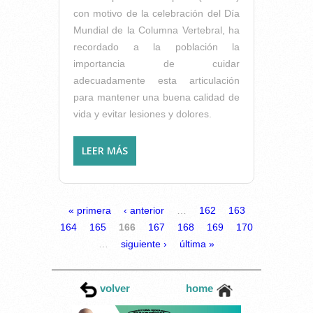
con motivo de la celebración del Día
Mundial de la Columna Vertebral, ha
recordado a la población la
importancia de cuidar
adecuadamente esta articulación
para mantener una buena calidad de
vida y evitar lesiones y dolores.
LEER MÁS
SOBRE CUIDA TU ESPALDA
PARA TENER UNA BUENA
CALIDAD DE VIDA
PÁGINAS
« primera
‹ anterior
…
162
163
164
165
166
167
168
169
170
…
siguiente ›
última »
volver
home