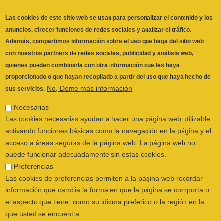
quienes pueden combinarla con otra información que les haya
proporcionado o que hayan recopilado a partir del uso que haya hecho de
No, Deme más información
sus servicios.
Necesarias
Las cookies necesarias ayudan a hacer una página web utilizable
activando funciones básicas como la navegación en la página y el
acceso a áreas seguras de la página web. La página web no
puede funcionar adecuadamente sin estas cookies.
Preferencias
Las cookies de preferencias permiten a la página web recordar
información que cambia la forma en que la página se comporta o
ILUSTRE COLEGIO OFICIAL DE
el aspecto que tiene, como su idioma preferido o la región en la
FISIOTERAPEUTAS DE LA COMUNIDAD
que usted se encuentra.
VALENCIANA
© 2026
Estadística
CALLE SAN VICENTE Nº 61,2º-2ª. CÓDIGO
Las cookies estadísticas ayudan a los propietarios de páginas web
POSTAL 46002 VALENCIA, ESPAÑA
a comprender cómo interactúan los visitantes con las páginas web
POLÍTICA PRIVACIDAD
|
AVISO LEGAL
|
reuniendo y proporcionando información de forma anónima.
POLÍTICA DE COOKIES
|
CANAL DEL
Marketing
INFORMANTE