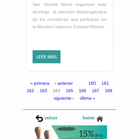
San Vicente Mártir organizan este
domingo la atención fisioterapéutica
de los corredores que participan en
la Maratón Valencia-Trinidad Alfonso.
LEER MÁS
SOBRE FISIOTERAPIA PARA
LOS ATLETAS DE LA
MARATÓN VALENCIA-
TRINIDAD ALFONSO
PÁGINAS
« primera
‹ anterior
…
160
161
162
163
164
165
166
167
168
…
siguiente ›
última »
volver
home