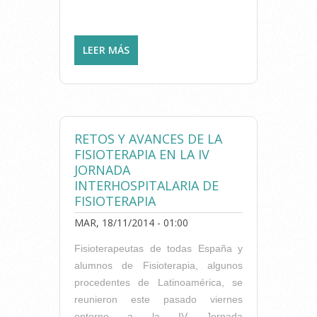
LEER MÁS
SOBRE COLEGIOS
PROFESIONALES DE ÁMBITO
SANITARIO DE LA
PROVINCIA DE ALICANTE
ORGANIZAN LA V GALA DE
LA SALUD
RETOS Y AVANCES DE LA
FISIOTERAPIA EN LA IV
JORNADA
INTERHOSPITALARIA DE
FISIOTERAPIA
MAR, 18/11/2014 - 01:00
Fisioterapeutas de todas España y
alumnos de Fisioterapia, algunos
procedentes de Latinoamérica, se
reunieron este pasado viernes
entorno a la IV Jornada