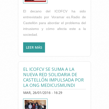
El decano del ICOFCV ha sido
entrevistado por Voramar es.Radio de
Castellón para abordar el problema del
intrusismo y cómo afecta este a la
sociedad.
LEER MÁS
SOBRE J. BENÍTEZ: “LA
REGULACIÓN DE LAS
ENSEÑANZAS RELACIONADAS
CON LA SALUD ES
EL ICOFCV SE SUMA A LA
DEMASIADO LAXA Y LAS
NUEVA RED SOLIDARIA DE
ACADEMIAS LO
CASTELLÓN IMPULSADA POR
APROVECHAN”
LA ONG MEDICUSMUNDI
MAR, 26/01/2016 - 16:29