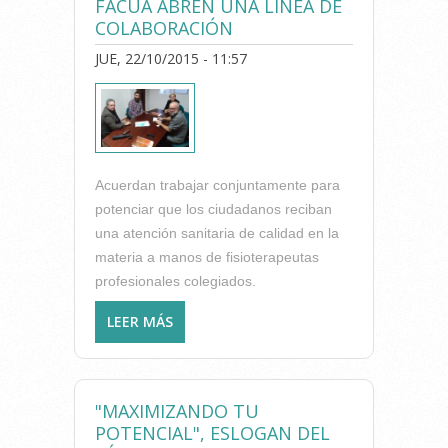
FACUA ABREN UNA LÍNEA DE
PONER EN RIESGO LA SALUD
COLABORACIÓN
DE LOS CIUDADANOS
JUE, 22/10/2015 - 11:57
Acuerdan trabajar conjuntamente para
potenciar que los ciudadanos reciban
una atención sanitaria de calidad en la
materia a manos de fisioterapeutas
profesionales colegiados.
LEER MÁS
SOBRE EL COLEGIO DE
FISIOTERAPEUTAS DE LA
COMUNIDAD VALENCIA Y
FACUA ABREN UNA LÍNEA DE
"MAXIMIZANDO TU
COLABORACIÓN
POTENCIAL", ESLOGAN DEL