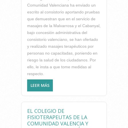
Comunidad Valenciana ha enviado un
escrito al consistorio aportando pruebas
que demuestran que en el servicio de
masajes de la Malvarrosa y el Cabanyal,
bajo concesión administrativa del
consistorio valenciano, se han ofertado
y realizado masajes terapéuticos por
personas no capacitadas, poniendo en
riesgo la salud de los ciudadanos. Por
ello, le insta a que tome medidas al
respecto.
LEER MÁS
SOBRE EL ICOFCV SOLICITA
AL AYUNTAMIENTO DE
VALENCIA QUE ABRA
EXPEDIENTE SANCIONADOR
EL COLEGIO DE
A LA EMPRESA QUE
FISIOTERAPEUTAS DE LA
OFERTABA MASAJES EN LAS
COMUNIDAD VALENCIA Y
PLAYAS ESTE VERANO POR