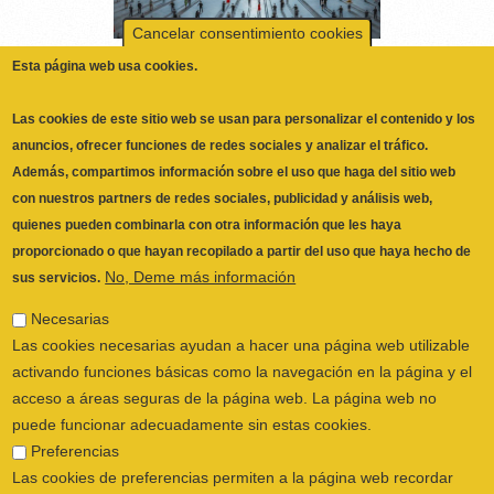
Las cookies de este sitio web se usan para personalizar el contenido y los
anuncios, ofrecer funciones de redes sociales y analizar el tráfico.
Además, compartimos información sobre el uso que haga del sitio web
con nuestros partners de redes sociales, publicidad y análisis web,
quienes pueden combinarla con otra información que les haya
proporcionado o que hayan recopilado a partir del uso que haya hecho de
No, Deme más información
sus servicios.
Necesarias
Las cookies necesarias ayudan a hacer una página web utilizable
activando funciones básicas como la navegación en la página y el
acceso a áreas seguras de la página web. La página web no
ILUSTRE COLEGIO OFICIAL DE
puede funcionar adecuadamente sin estas cookies.
FISIOTERAPEUTAS DE LA COMUNIDAD
Preferencias
VALENCIANA
© 2026
Las cookies de preferencias permiten a la página web recordar
CALLE SAN VICENTE Nº 61,2º-2ª. CÓDIGO
información que cambia la forma en que la página se comporta o
POSTAL 46002 VALENCIA, ESPAÑA
el aspecto que tiene, como su idioma preferido o la región en la
POLÍTICA PRIVACIDAD
|
AVISO LEGAL
|
que usted se encuentra.
POLÍTICA DE COOKIES
|
CANAL DEL
Estadística