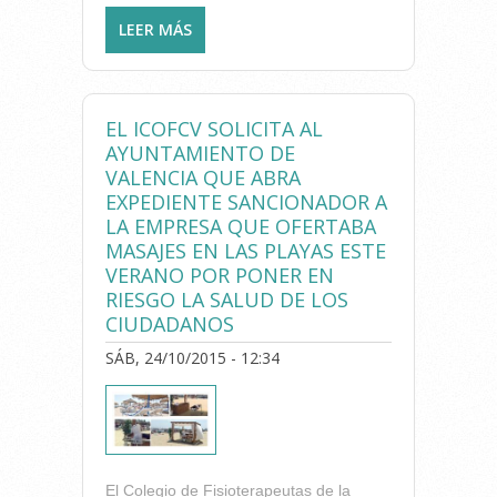
LEER MÁS
SOBRE JOSEP BENÍTEZ: “ES
IMPORTANTE ACUDIR A UN
PROFESIONAL SANITARIO, A
UN FISIOTERAPEUTA, MÁS
EL ICOFCV SOLICITA AL
CUANDO HAY UNA
AYUNTAMIENTO DE
PATOLOGÍA, ES UNA
VALENCIA QUE ABRA
CUESTIÓN DE SALUD”
EXPEDIENTE SANCIONADOR A
(ENTREVISTA EN SER
LA EMPRESA QUE OFERTABA
VALENCIA)
MASAJES EN LAS PLAYAS ESTE
VERANO POR PONER EN
RIESGO LA SALUD DE LOS
CIUDADANOS
SÁB, 24/10/2015 - 12:34
El Colegio de Fisioterapeutas de la