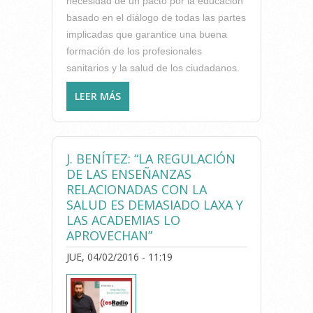
necesidad de un pacto por la educación
basado en el diálogo de todas las partes
implicadas que garantice una buena
formación de los profesionales
sanitarios y la salud de los ciudadanos.
LEER MÁS
SOBRE EL ICOFCV PIDE QUE
SE RECONSIDERE Y MODULE
LA DECISIÓN DEL CONSELL
CON RESPECTO A LAS
J. BENÍTEZ: “LA REGULACIÓN
PRÁCTICAS DE LOS
DE LAS ENSEÑANZAS
ESTUDIANTES EN
RELACIONADAS CON LA
HOSPITALES PÚBLICOS
SALUD ES DEMASIADO LAXA Y
LAS ACADEMIAS LO
APROVECHAN”
JUE, 04/02/2016 - 11:19