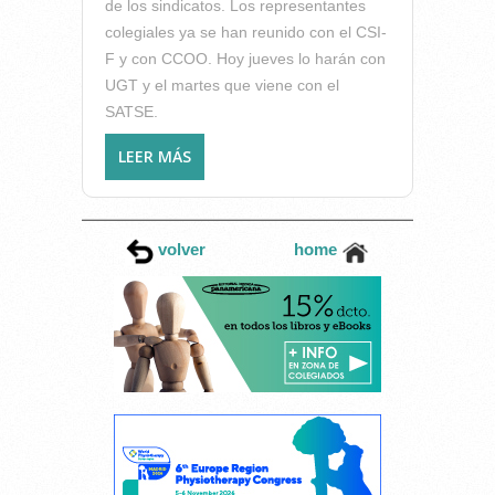
de los sindicatos. Los representantes
colegiales ya se han reunido con el CSI-
F y con CCOO. Hoy jueves lo harán con
UGT y el martes que viene con el
SATSE.
LEER MÁS
SOBRE EL ICOFCV INICIA UNA
RONDA DE CONTACTOS CON
LOS SINDICATOS PARA
ESTABLECER UNA
volver
home
COLABORACIÓN QUE
PERMITA MEJORAR LA
ATENCIÓN A LOS
COLEGIADOS EN MATERIA
LABORAL