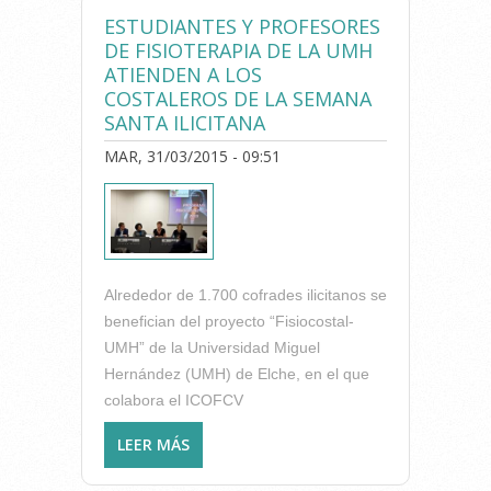
FISIOTERAPIA”
ESTUDIANTES Y PROFESORES
(PANAMERICANA), NUEVO
DE FISIOTERAPIA DE LA UMH
LIBRO A DISPOSICIÓN DE LOS
ATIENDEN A LOS
COLEGIADOS EN LA
COSTALEROS DE LA SEMANA
BIBLIOTECA DEL ICOFCV
SANTA ILICITANA
MAR, 31/03/2015 - 09:51
Alrededor de 1.700 cofrades ilicitanos se
benefician del proyecto “Fisiocostal-
UMH” de la Universidad Miguel
Hernández (UMH) de Elche, en el que
colabora el ICOFCV
LEER MÁS
SOBRE ESTUDIANTES Y
PROFESORES DE