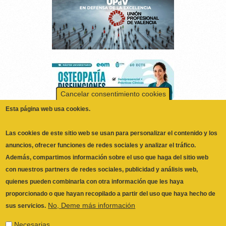
Cancelar consentimiento cookies
Esta página web usa cookies.
Las cookies de este sitio web se usan para personalizar el contenido y los
anuncios, ofrecer funciones de redes sociales y analizar el tráfico.
Además, compartimos información sobre el uso que haga del sitio web
con nuestros partners de redes sociales, publicidad y análisis web,
quienes pueden combinarla con otra información que les haya
proporcionado o que hayan recopilado a partir del uso que haya hecho de
ILUSTRE COLEGIO OFICIAL DE
No, Deme más información
sus servicios.
FISIOTERAPEUTAS DE LA COMUNIDAD
VALENCIANA
© 2026
Necesarias
CALLE SAN VICENTE Nº 61,2º-2ª. CÓDIGO
Las cookies necesarias ayudan a hacer una página web utilizable