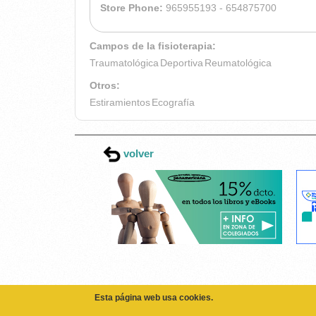
Store Phone:
965955193 - 654875700
Campos de la fisioterapia:
Traumatológica
Deportiva
Reumatológica
Otros:
Estiramientos
Ecografía
volver
Esta página web usa cookies.
Las cookies de este sitio web se usan para personaliza