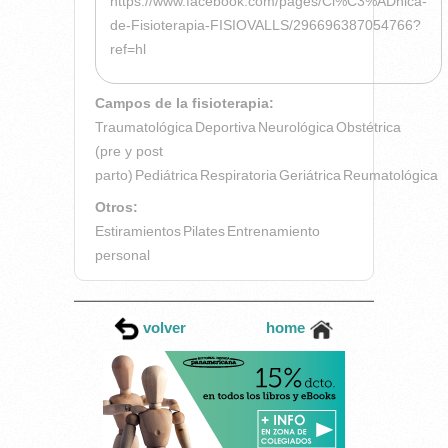
https://www.facebook.com/pages/Cl%C3%ADnica-
de-Fisioterapia-FISIOVALLS/296696387054766?
ref=hl
Campos de la fisioterapia:
Traumatológica
Deportiva
Neurológica
Obstétrica
(pre y post
parto)
Pediátrica
Respiratoria
Geriátrica
Reumatológica
Otros:
Estiramientos
Pilates
Entrenamiento
personal
volver
home