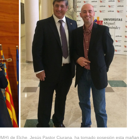
UMH) de Elche, Jesús Pastor Ciurana, ha tomado posesión esta mañana c