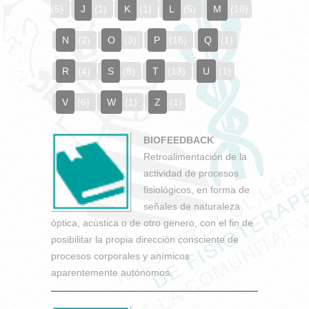
(5)
J
(1)
K
(1)
L
(5)
M
(10)
N
(2)
O
(3)
P
(16)
Q
(1)
R
(4)
S
(8)
T
(13)
U
(1)
V
(6)
W
(1)
Z
(1)
BIOFEEDBACK
Retroalimentación de la
actividad de procesos
fisiológicos, en forma de
señales de naturaleza
òptica, acùstica o de otro genero, con el fin de
posibilitar la propia dirección consciente de
procesos corporales y anímicos
aparentemente autónomos.