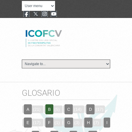
GLOSARIO
A
(21)
B
(5)
C
(14)
D
(17)
E
(17)
F
(1)
G
(3)
H
(7)
I