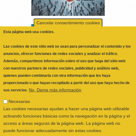
Cancelar consentimiento cookies
Esta página web usa cookies.
Las cookies de este sitio web se usan para personalizar el contenido y los
anuncios, ofrecer funciones de redes sociales y analizar el tráfico.
Además, compartimos información sobre el uso que haga del sitio web
con nuestros partners de redes sociales, publicidad y análisis web,
quienes pueden combinarla con otra información que les haya
proporcionado o que hayan recopilado a partir del uso que haya hecho de
No, Deme más información
sus servicios.
Necesarias
Las cookies necesarias ayudan a hacer una página web utilizable
ILUSTRE COLEGIO OFICIAL DE
activando funciones básicas como la navegación en la página y el
FISIOTERAPEUTAS DE LA COMUNIDAD
acceso a áreas seguras de la página web. La página web no
VALENCIANA
© 2026
puede funcionar adecuadamente sin estas cookies.
CALLE SAN VICENTE Nº 61,2º-2ª. CÓDIGO
Preferencias
POSTAL 46002 VALENCIA, ESPAÑA
Las cookies de preferencias permiten a la página web recordar
POLÍTICA PRIVACIDAD
|
AVISO LEGAL
|
información que cambia la forma en que la página se comporta o