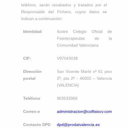
teléfono, serán recabados y tratados por el
Responsable del Fichero, cuyos datos se
indican a continuación:
Identidad
Ilustre Colegio Oficial de
Fisioterapeutas de la
Comunidad Valenciana
CIF:
V97043038
Dirección
San Vicente Mártir nº 61 piso
postal
2º, pta 2ª - 46002 – Valencia
(VALENCIA)
Teléfono
963533968
Correo-e
administracion@colfisiocv.com
Contacto DPD
dpd@prodatvalencia.es