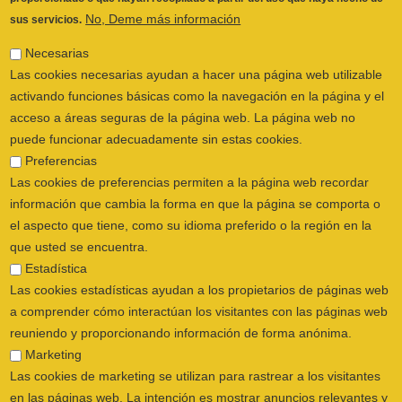
haya una obligación legal de hacerlo.
Las cookies de preferencias permiten a la página web recordar
Analizaremos el supuesto y aplicaremos la ley.
información que cambia la forma en que la página se comporta o
el aspecto que tiene, como su idioma preferido o la región en la
Si necesitas más información sobre qué
que usted se encuentra.
derechos tienes reconocidos en la Ley y cómo
Estadística
ejercerlos, te recomendamos dirigirte a la
Las cookies estadísticas ayudan a los propietarios de páginas web
Agencia Española de Protección de Datos
, que
a comprender cómo interactúan los visitantes con las páginas web
es la autoridad de control en materia de
reuniendo y proporcionando información de forma anónima.
protección de datos.
Marketing
Las cookies de marketing se utilizan para rastrear a los visitantes
Puede dirigirse al Delegado de Protección de
en las páginas web. La intención es mostrar anuncios relevantes y
Datos con carácter previo a la presentación de
atractivos para el usuario individual, y por lo tanto, más valiosos
una reclamación contra el responsable del
para los editores y terceros anunciantes.
tratamiento ante la AEPD.
No clasificados
Las cookies no clasificadas son cookies para las que todavía
En el caso de que no te hayamos atendido el
estamos en proceso de clasificar, junto con los proveedores de
ejercicio de sus derechos puedes presentar
cookies individuales.
una reclamación ante la Agencia Española de
Protección de Datos.
Salvar Preferencias