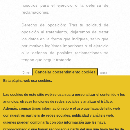
nosotros para el ejercicio o la defensa de
reclamaciones.
Cancelar consentimiento cookies
Derecho de oposición: Tras tu solicitud de
Esta página web usa cookies.
oposición al tratamiento, dejaremos de tratar
los datos en la forma que indiques, salvo que
Las cookies de este sitio web se usan para personalizar el contenido y los
por motivos legítimos imperiosos o el ejercicio
anuncios, ofrecer funciones de redes sociales y analizar el tráfico.
o la defensa de posibles reclamaciones se
Además, compartimos información sobre el uso que haga del sitio web
tengan que seguir tratando.
con nuestros partners de redes sociales, publicidad y análisis web,
quienes pueden combinarla con otra información que les haya
Derecho a la portabilidad de los datos: En caso
proporcionado o que hayan recopilado a partir del uso que haya hecho de
de que quieras que tus datos sean tratados
No, Deme más información
sus servicios.
por otra empresa, te facilitaremos la
portabilidad de tus datos al nuevo responsable.
Necesarias
Las cookies necesarias ayudan a hacer una página web utilizable
Derecho de supresión: Puedes solicitar que
activando funciones básicas como la navegación en la página y el
eliminemos tus datos cuando ya no sean
acceso a áreas seguras de la página web. La página web no
necesarios para el tratamiento, retires tu
puede funcionar adecuadamente sin estas cookies.
consentimiento, sea un tratamiento ilícito o
Preferencias