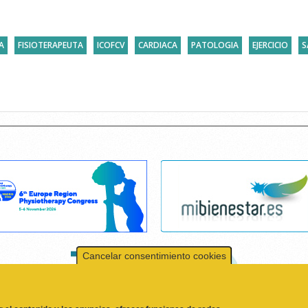
A
FISIOTERAPEUTA
ICOFCV
CARDIACA
PATOLOGIA
EJERCICIO
S
Cancelar consentimiento cookies
r el contenido y los anuncios, ofrecer funciones de redes
formación sobre el uso que haga del sitio web con nuestros
 quienes pueden combinarla con otra información que les
l uso que haya hecho de sus servicios.