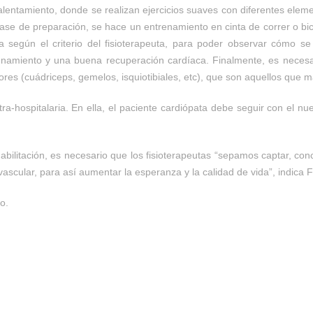
lentamiento, donde se realizan ejercicios suaves con diferentes elem
fase de preparación, se hace un entrenamiento en cinta de correr o bi
ia según el criterio del fisioterapeuta, para poder observar cómo s
enamiento y una buena recuperación cardíaca. Finalmente, es necesa
res (cuádriceps, gemelos, isquiotibiales, etc), que son aquellos que m
extra-hospitalaria. En ella, el paciente cardiópata debe seguir con el n
habilitación, es necesario que los fisioterapeutas “sepamos captar, conc
ascular, para así aumentar la esperanza y la calidad de vida”, indica F
o.