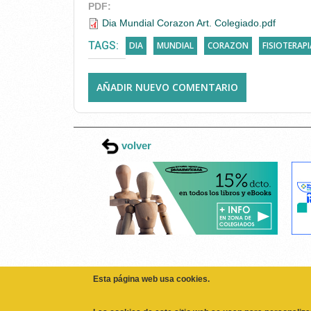
PDF:
Dia Mundial Corazon Art. Colegiado.pdf
TAGS:
DIA
MUNDIAL
CORAZON
FISIOTERAPI
AÑADIR NUEVO COMENTARIO
volver
Esta página web usa cookies.
Las cookies de este sitio web se usan para personaliza
sociales y analizar el tráfico. Además, compartimos in
partners de redes sociales, publicidad y análisis web,
haya proporcionado o que hayan recopilado a partir de