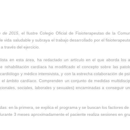
n de 2015
, el Ilustre Colegio Oficial de Fisioterapeutas de la Com
e vida saludable y subraya el trabajo desarrollado por el fisioterape
 través del ejercicio.
alista en esta área, ha redactado un artículo en el que aborda los a
 rehabilitación cardíaca ha modificado el concepto sobre las patolo
cardiólogo y médico intensivista, y con la estrecha colaboración de psic
l ámbito cardíaco. Comprenden un conjunto de medidas multidisciplinar
ricionales, sociales, laborales y sexuales) encaminadas a conseguir un
das: en la primera, se explica el programa y se buscan los factores de
durante 3 meses aproximadamente el paciente realiza sesiones en grup