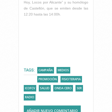
Hoy, Locos por Alicante” y su homólogo
de Castellón, que se emiten desde las
12:20 hasta las 14:00h.
TAGS:
CAMPAÑA
MEDIOS
PROMOCIÓN
FISIOTERAPIA
ICOFCV
SALUD
ONDA CERO
SER
RADIO
AÑADIR NUEVO COMENTARIO