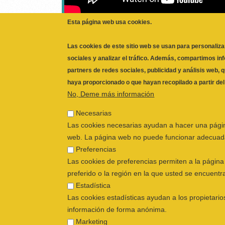
Esta página web usa cookies.
Qué hacer antes y después de una carrera atl
consejos de salud”
Las cookies de este sitio web se usan para personaliza
sociales y analizar el tráfico. Además, compartimos in
PÁGINAS
1
2
partners de redes sociales, publicidad y análisis web,
haya proporcionado o que hayan recopilado a partir de
No, Deme más información
volver
Necesarias
Las cookies necesarias ayudan a hacer una págin
web. La página web no puede funcionar adecuada
Preferencias
Las cookies de preferencias permiten a la págin
preferido o la región en la que usted se encuentr
Estadística
Las cookies estadísticas ayudan a los propietar
información de forma anónima.
Marketing