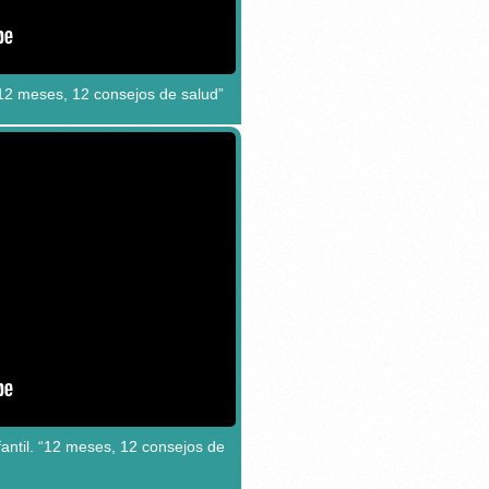
12 meses, 12 consejos de salud”
fantil. “12 meses, 12 consejos de