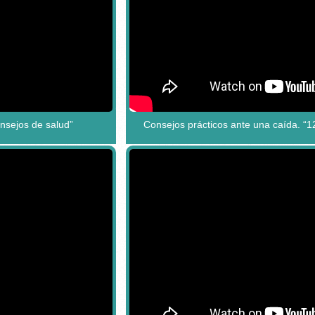
onsejos de salud”
Consejos prácticos ante una caída. “1