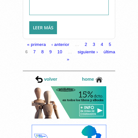
LEER MÁS
SOBRE CLÍNICA DE
FISIOTERAPIA LUIS RAMÓN
CANO
PÁGINAS
« primera
‹ anterior
…
2
3
4
5
6
7
8
9
10
…
siguiente ›
última
»
volver
home