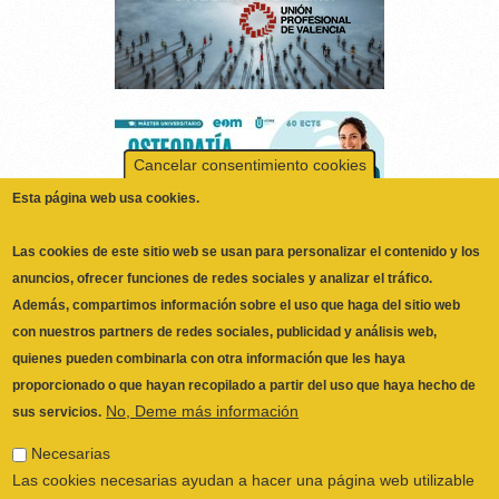
Cancelar consentimiento cookies
Esta página web usa cookies.
Las cookies de este sitio web se usan para personalizar el contenido y los
anuncios, ofrecer funciones de redes sociales y analizar el tráfico.
Además, compartimos información sobre el uso que haga del sitio web
con nuestros partners de redes sociales, publicidad y análisis web,
quienes pueden combinarla con otra información que les haya
proporcionado o que hayan recopilado a partir del uso que haya hecho de
No, Deme más información
sus servicios.
ILUSTRE COLEGIO OFICIAL DE
FISIOTERAPEUTAS DE LA COMUNIDAD
Necesarias
VALENCIANA
© 2026
Las cookies necesarias ayudan a hacer una página web utilizable
CALLE SAN VICENTE Nº 61,2º-2ª. CÓDIGO
activando funciones básicas como la navegación en la página y el
POSTAL 46002 VALENCIA, ESPAÑA
acceso a áreas seguras de la página web. La página web no