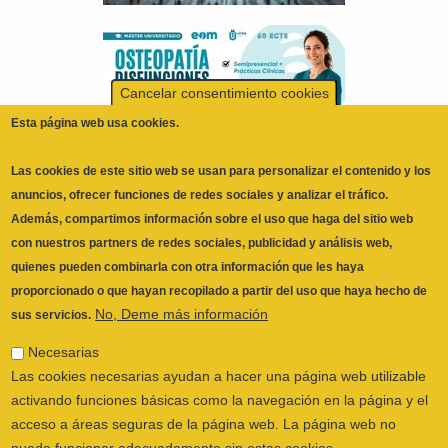
Cancelar consentimiento cookies
Esta página web usa cookies.
Las cookies de este sitio web se usan para personalizar el contenido y los
anuncios, ofrecer funciones de redes sociales y analizar el tráfico.
Además, compartimos información sobre el uso que haga del sitio web
con nuestros partners de redes sociales, publicidad y análisis web,
quienes pueden combinarla con otra información que les haya
ILUSTRE COLEGIO OFICIAL DE
proporcionado o que hayan recopilado a partir del uso que haya hecho de
No, Deme más información
FISIOTERAPEUTAS DE LA COMUNIDAD
sus servicios.
VALENCIANA
© 2026
Necesarias
CALLE SAN VICENTE Nº 61,2º-2ª. CÓDIGO
Las cookies necesarias ayudan a hacer una página web utilizable
POSTAL 46002 VALENCIA, ESPAÑA
activando funciones básicas como la navegación en la página y el
POLÍTICA PRIVACIDAD
|
AVISO LEGAL
|
acceso a áreas seguras de la página web. La página web no
POLÍTICA DE COOKIES
|
CANAL DEL
puede funcionar adecuadamente sin estas cookies.
INFORMANTE
Preferencias