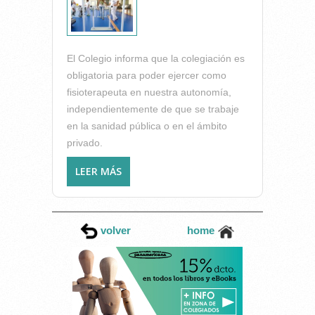
El Colegio informa que la colegiación es
obligatoria para poder ejercer como
fisioterapeuta en nuestra autonomía,
independientemente de que se trabaje
en la sanidad pública o en el ámbito
privado.
LEER MÁS
SOBRE EL ICOFCV RECUERDA
A LOS FISIOTERAPEUTAS QUE
SER FUNCIONARIO NO EXIME
AL SANITARIO DE LA
volver
home
COLEGIACIÓN OBLIGATORIA