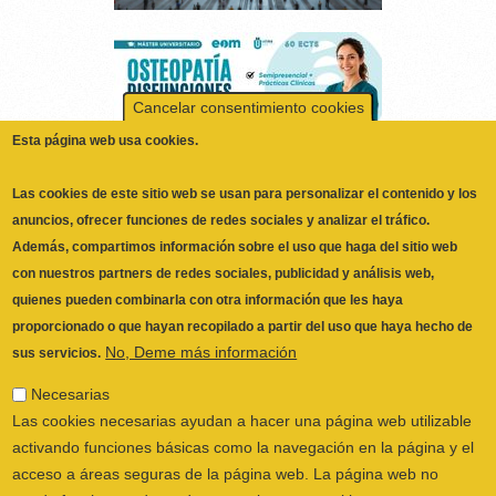
Cancelar consentimiento cookies
Esta página web usa cookies.
Las cookies de este sitio web se usan para personalizar el contenido y los
anuncios, ofrecer funciones de redes sociales y analizar el tráfico.
Además, compartimos información sobre el uso que haga del sitio web
con nuestros partners de redes sociales, publicidad y análisis web,
quienes pueden combinarla con otra información que les haya
ILUSTRE COLEGIO OFICIAL DE
proporcionado o que hayan recopilado a partir del uso que haya hecho de
No, Deme más información
FISIOTERAPEUTAS DE LA COMUNIDAD
sus servicios.
VALENCIANA
© 2026
Necesarias
CALLE SAN VICENTE Nº 61,2º-2ª. CÓDIGO
Las cookies necesarias ayudan a hacer una página web utilizable
POSTAL 46002 VALENCIA, ESPAÑA
activando funciones básicas como la navegación en la página y el
POLÍTICA PRIVACIDAD
|
AVISO LEGAL
|
acceso a áreas seguras de la página web. La página web no
POLÍTICA DE COOKIES
|
CANAL DEL
puede funcionar adecuadamente sin estas cookies.
INFORMANTE
Preferencias