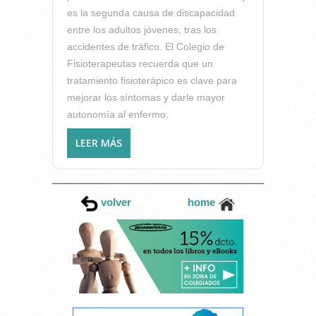
es la segunda causa de discapacidad
entre los adultos jóvenes, tras los
accidentes de tráfico. El Colegio de
Fisioterapeutas recuerda que un
tratamiento fisioterápico es clave para
mejorar los síntomas y darle mayor
autonomía al enfermo.
LEER MÁS
SOBRE 27 MAYO, DÍA
MUNDIAL ESCLEROSIS
MÚLTIPLE. LA IMPORTANCIA
DE LA FISIOTERAPIA EN LA
volver
home
LUCHA CONTRA ESTA
ENFERMEDAD (ART.
COLEGIADA SILVIA
CESPEDOSA)