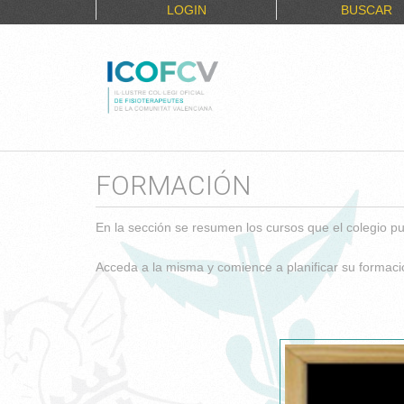
LOGIN
BUSCAR
FORMACIÓN
En la sección se resumen los cursos que el colegio pu
Acceda a la misma y comience a planificar su formac