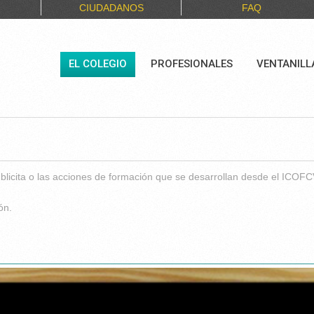
CIUDADANOS
FAQ
EL COLEGIO
PROFESIONALES
VENTANILL
blicita o las acciones de formación que se desarrollan desde el ICOFC
ión.