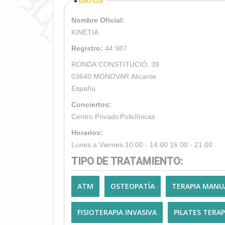
OCULTAR
DATOS
Nombre Oficial:
KINETIA
Registro:
44 987
RONDA CONSTITUCIÓ, 39
03640
MONOVAR
Alicante
España
Conciertos:
Centro Privado
Policlínicas
Horarios:
Lunes a Viernes 10.00 - 14.00 16.00 - 21.00
TIPO DE TRATAMIENTO:
ATM
OSTEOPATÍA
TERAPIA MANU
FISIOTERAPIA INVASIVA
PILATES TERA