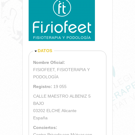
OCULTAR
DATOS
Nombre Oficial:
FISIOFEET, FISIOTERAPIA Y
PODOLOGÍA
Registro:
19 055
CALLE MAESTRO ALBENIZ 5
BAJO
03202
ELCHE
Alicante
España
Conciertos:
Centro Privado
con Mútuas
con