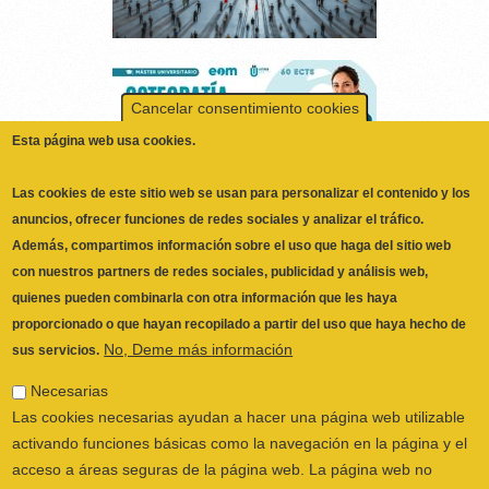
Cancelar consentimiento cookies
Esta página web usa cookies.
Las cookies de este sitio web se usan para personalizar el contenido y los
anuncios, ofrecer funciones de redes sociales y analizar el tráfico.
Además, compartimos información sobre el uso que haga del sitio web
con nuestros partners de redes sociales, publicidad y análisis web,
quienes pueden combinarla con otra información que les haya
proporcionado o que hayan recopilado a partir del uso que haya hecho de
No, Deme más información
sus servicios.
ILUSTRE COLEGIO OFICIAL DE
FISIOTERAPEUTAS DE LA COMUNIDAD
Necesarias
VALENCIANA
© 2026
Las cookies necesarias ayudan a hacer una página web utilizable
CALLE SAN VICENTE Nº 61,2º-2ª. CÓDIGO
activando funciones básicas como la navegación en la página y el
POSTAL 46002 VALENCIA, ESPAÑA
acceso a áreas seguras de la página web. La página web no
POLÍTICA PRIVACIDAD
|
AVISO LEGAL
|
puede funcionar adecuadamente sin estas cookies.
POLÍTICA DE COOKIES
|
CANAL DEL
Preferencias