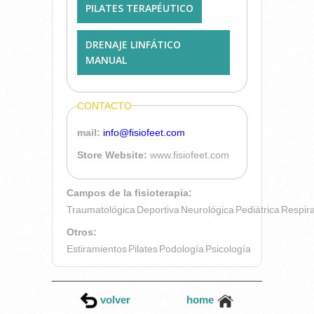
PILATES TERAPÉUTICO
DRENAJE LINFÁTICO
MANUAL
CONTACTO
mail:
info@fisiofeet.com
Store Website:
www.fisiofeet.com
Campos de la fisioterapia:
Traumatológica
Deportiva
Neurológica
Pediátrica
Respira
Otros:
Estiramientos
Pilates
Podología
Psicología
volver
home