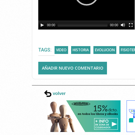
00:00
00:00
TAGS:
VIDEO
HISTORIA
EVOLUCION
FISIOTE
AÑADIR NUEVO COMENTARIO
volver