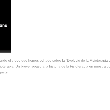
do el vídeo que hemos editado sobre la “Evolució de la Fisioteràpia a
sioterapia. Un breve repaso a la historia de la Fisioterapia en nuestr
guste!