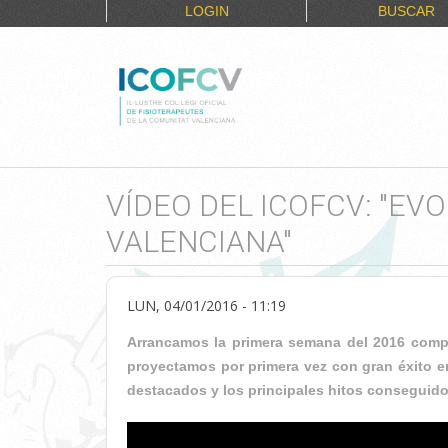
LOGIN
BUSCAR
VÍDEO DEL ICOFCV: "EV
VALENCIANA"
LUN, 04/01/2016 - 11:19
Arrancamos la primera semana del 2016 compar
proyectamos por primera vez con gran éxito en
destacados y los principales hitos conseguid