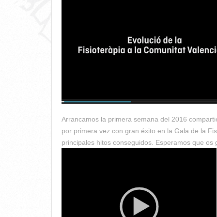
Arrancamos la primera semana del 2016 compartien
por primera vez con gran éxito en la Gala de la Fi
principales hitos conseguidos. Esperamos que os 