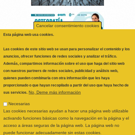
Cancelar consentimiento cookies
Esta página web usa cookies.
Las cookies de este sitio web se usan para personalizar el contenido y los
anuncios, ofrecer funciones de redes sociales y analizar el tráfico.
Además, compartimos información sobre el uso que haga del sitio web
con nuestros partners de redes sociales, publicidad y análisis web,
quienes pueden combinarla con otra información que les haya
proporcionado o que hayan recopilado a partir del uso que haya hecho de
No, Deme más información
sus servicios.
ILUSTRE COLEGIO OFICIAL DE
FISIOTERAPEUTAS DE LA COMUNIDAD
Necesarias
VALENCIANA
© 2026
Las cookies necesarias ayudan a hacer una página web utilizable
CALLE SAN VICENTE Nº 61,2º-2ª. CÓDIGO
activando funciones básicas como la navegación en la página y el
POSTAL 46002 VALENCIA, ESPAÑA
acceso a áreas seguras de la página web. La página web no
POLÍTICA PRIVACIDAD
|
AVISO LEGAL
|
puede funcionar adecuadamente sin estas cookies.
POLÍTICA DE COOKIES
|
CANAL DEL
Preferencias
INFORMANTE
Las cookies de preferencias permiten a la página web recordar