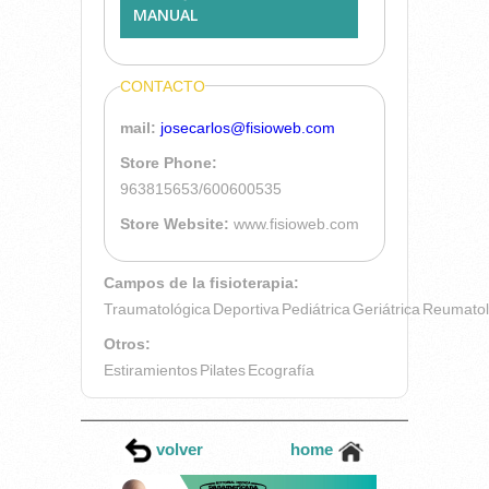
MANUAL
CONTACTO
mail:
josecarlos@fisioweb.com
Store Phone:
963815653/600600535
Store Website:
www.fisioweb.com
Campos de la fisioterapia:
Traumatológica
Deportiva
Pediátrica
Geriátrica
Reumatol
Otros:
Estiramientos
Pilates
Ecografía
volver
home