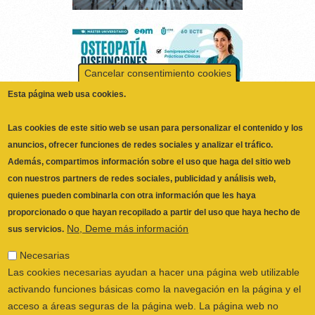
Cancelar consentimiento cookies
Esta página web usa cookies.
Las cookies de este sitio web se usan para personalizar el contenido y los
anuncios, ofrecer funciones de redes sociales y analizar el tráfico.
Además, compartimos información sobre el uso que haga del sitio web
con nuestros partners de redes sociales, publicidad y análisis web,
quienes pueden combinarla con otra información que les haya
proporcionado o que hayan recopilado a partir del uso que haya hecho de
ILUSTRE COLEGIO OFICIAL DE
No, Deme más información
sus servicios.
FISIOTERAPEUTAS DE LA COMUNIDAD
VALENCIANA
© 2026
Necesarias
CALLE SAN VICENTE Nº 61,2º-2ª. CÓDIGO
Las cookies necesarias ayudan a hacer una página web utilizable
POSTAL 46002 VALENCIA, ESPAÑA
activando funciones básicas como la navegación en la página y el
POLÍTICA PRIVACIDAD
|
AVISO LEGAL
|
acceso a áreas seguras de la página web. La página web no
POLÍTICA DE COOKIES
|
CANAL DEL
puede funcionar adecuadamente sin estas cookies.
INFORMANTE
Preferencias