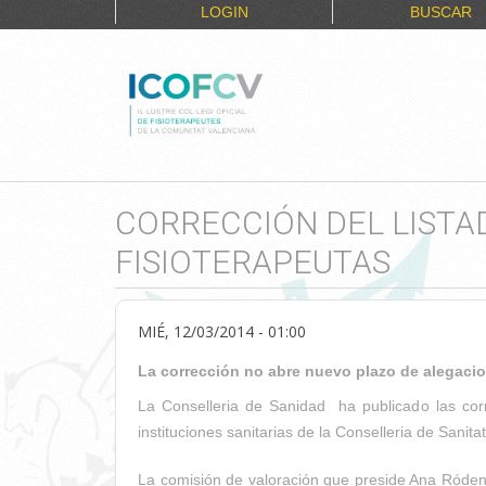
LOGIN
BUSCAR
CORRECCIÓN DEL LISTA
FISIOTERAPEUTAS
MIÉ, 12/03/2014 - 01:00
La corrección no abre nuevo plazo de alegacio
La Conselleria de Sanidad ha publicado las corre
instituciones sanitarias de la Conselleria de Sanitat
La comisión de valoración que preside Ana Ródena