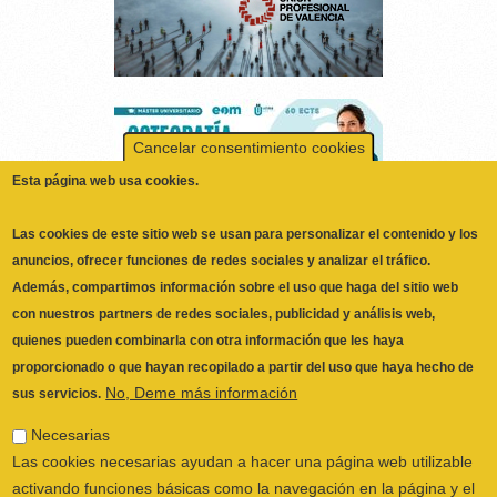
Cancelar consentimiento cookies
Esta página web usa cookies.
Las cookies de este sitio web se usan para personalizar el contenido y los
anuncios, ofrecer funciones de redes sociales y analizar el tráfico.
Además, compartimos información sobre el uso que haga del sitio web
con nuestros partners de redes sociales, publicidad y análisis web,
quienes pueden combinarla con otra información que les haya
proporcionado o que hayan recopilado a partir del uso que haya hecho de
No, Deme más información
sus servicios.
ILUSTRE COLEGIO OFICIAL DE
Necesarias
FISIOTERAPEUTAS DE LA COMUNIDAD
Las cookies necesarias ayudan a hacer una página web utilizable
VALENCIANA
© 2026
activando funciones básicas como la navegación en la página y el
CALLE SAN VICENTE Nº 61,2º-2ª. CÓDIGO
acceso a áreas seguras de la página web. La página web no
POSTAL 46002 VALENCIA, ESPAÑA
puede funcionar adecuadamente sin estas cookies.
POLÍTICA PRIVACIDAD
|
AVISO LEGAL
|