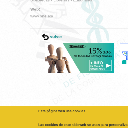
Web:
www.bne.es/
volver
Esta página web usa cookies.
Las cookies de este sitio web se usan para personaliza
sociales y analizar el tráfico. Además, compartimos in