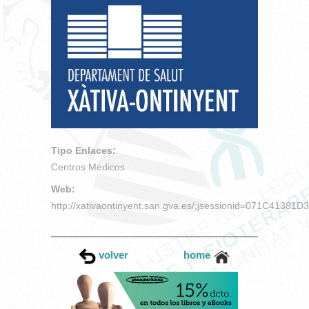
Tipo Enlaces:
Centros Médicos
Web:
http://xativaontinyent.san.gva.es/;jsessionid=071C413
volver
home