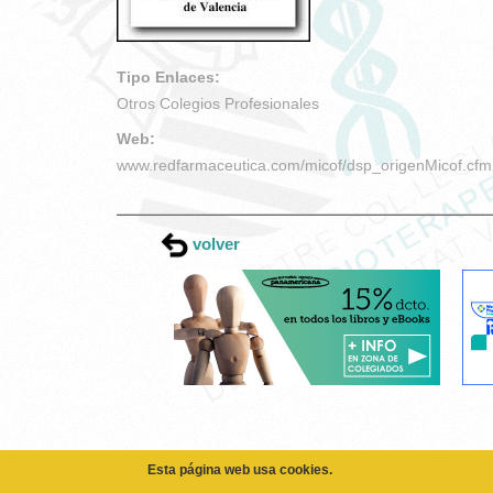
Tipo Enlaces:
Otros Colegios Profesionales
Web:
www.redfarmaceutica.com/micof/dsp_origenMicof.cfm
volver
Esta página web usa cookies.
Las cookies de este sitio web se usan para personaliza