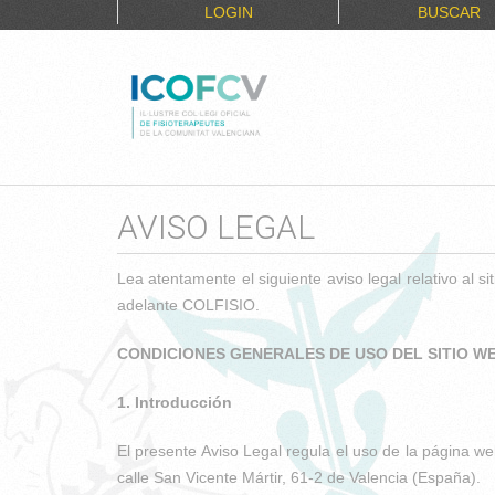
LOGIN
BUSCAR
AVISO LEGAL
Lea atentamente el siguiente aviso legal relati
adelante COLFISIO.
CONDICIONES GENERALES DE USO DEL SITIO W
1. Introducción
El presente Aviso Legal regula el uso de la página w
calle San Vicente Mártir, 61-2 de Valencia (España).