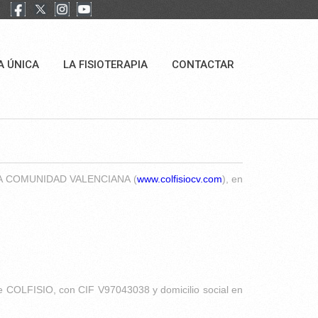
A ÚNICA
LA FISIOTERAPIA
CONTACTAR
E LA COMUNIDAD VALENCIANA (
www.colfisiocv.com
), en
 de COLFISIO, con CIF V97043038 y domicilio social en