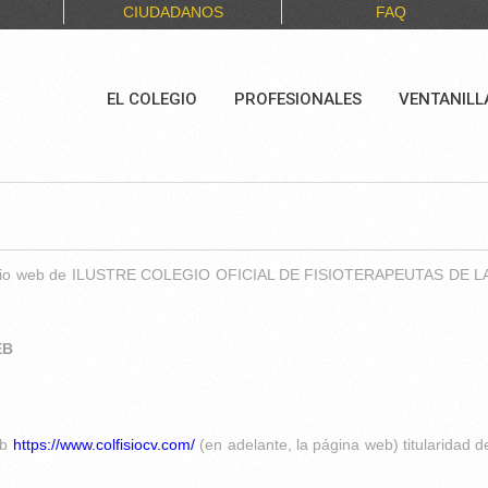
CIUDADANOS
FAQ
EL COLEGIO
PROFESIONALES
VENTANILL
vo al sitio web de ILUSTRE COLEGIO OFICIAL DE FISIOTERAPEUTAS D
EB
eb
https://www.colfisiocv.com/
(en adelante, la página web) titularidad