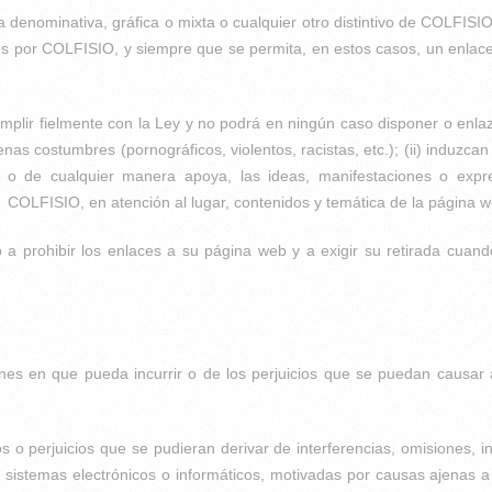
ca denominativa, gráfica o mixta o cualquier otro distintivo de COLFISI
os por COLFISIO, y siempre que se permita, en estos casos, un enlac
mplir fielmente con la Ley y no podrá en ningún caso disponer o enlaz
buenas costumbres (pornográficos, violentos, racistas, etc.); (ii) induzc
 de cualquier manera apoya, las ideas, manifestaciones o expresione
e COLFISIO, en atención al lugar, contenidos y temática de la página w
a prohibir los enlaces a su página web y a exigir su retirada cuan
nes en que pueda incurrir o de los perjuicios que se puedan causar a 
 perjuicios que se pudieran derivar de interferencias, omisiones, int
 sistemas electrónicos o informáticos, motivadas por causas ajenas a