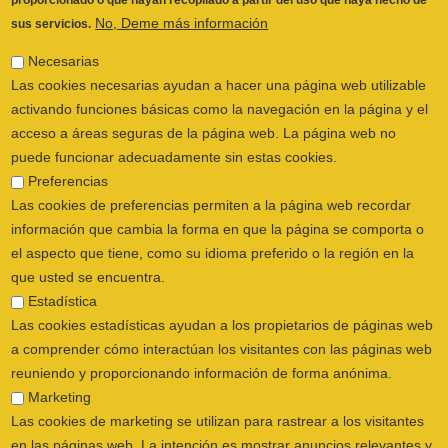
haya una obligación legal de hacerlo.
Las cookies de preferencias permiten a la página web recordar
Analizaremos el supuesto y aplicaremos la ley.
información que cambia la forma en que la página se comporta o
el aspecto que tiene, como su idioma preferido o la región en la
Si necesitas más información sobre qué
que usted se encuentra.
derechos tienes reconocidos en la Ley y cómo
Estadística
ejercerlos, te recomendamos dirigirte a la
Las cookies estadísticas ayudan a los propietarios de páginas web
Agencia Española de Protección de Datos
, que
a comprender cómo interactúan los visitantes con las páginas web
es la autoridad de control en materia de
reuniendo y proporcionando información de forma anónima.
protección de datos.
Marketing
Las cookies de marketing se utilizan para rastrear a los visitantes
Puede dirigirse al Delegado de Protección de
en las páginas web. La intención es mostrar anuncios relevantes y
Datos con carácter previo a la presentación de
atractivos para el usuario individual, y por lo tanto, más valiosos
una reclamación contra el responsable del
para los editores y terceros anunciantes.
tratamiento ante la AEPD.
No clasificados
Las cookies no clasificadas son cookies para las que todavía
En el caso de que no te hayamos atendido el
estamos en proceso de clasificar, junto con los proveedores de
ejercicio de sus derechos puedes presentar
cookies individuales.
una reclamación ante la Agencia Española de
Protección de Datos.
Salvar Preferencias