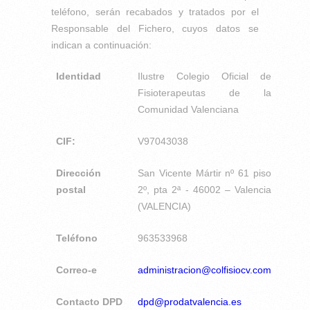
teléfono, serán recabados y tratados por el
Responsable del Fichero, cuyos datos se
indican a continuación:
Identidad
Ilustre Colegio Oficial de
Fisioterapeutas de la
Comunidad Valenciana
CIF:
V97043038
Dirección
San Vicente Mártir nº 61 piso
postal
2º, pta 2ª - 46002 – Valencia
(VALENCIA)
Teléfono
963533968
Correo-e
administracion@colfisiocv.com
Contacto DPD
dpd@prodatvalencia.es