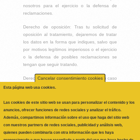
nosotros para el ejercicio o la defensa de
reclamaciones.
Cancelar consentimiento cookies
Derecho de oposición: Tras tu solicitud de
Esta página web usa cookies.
oposición al tratamiento, dejaremos de tratar
los datos en la forma que indiques, salvo que
Las cookies de este sitio web se usan para personalizar el contenido y los
por motivos legítimos imperiosos o el ejercicio
anuncios, ofrecer funciones de redes sociales y analizar el tráfico.
o la defensa de posibles reclamaciones se
Además, compartimos información sobre el uso que haga del sitio web
tengan que seguir tratando.
con nuestros partners de redes sociales, publicidad y análisis web,
quienes pueden combinarla con otra información que les haya
Derecho a la portabilidad de los datos: En caso
proporcionado o que hayan recopilado a partir del uso que haya hecho de
de que quieras que tus datos sean tratados
No, Deme más información
sus servicios.
por otra empresa, te facilitaremos la
portabilidad de tus datos al nuevo responsable.
Necesarias
Las cookies necesarias ayudan a hacer una página web utilizable
Derecho de supresión: Puedes solicitar que
activando funciones básicas como la navegación en la página y el
eliminemos tus datos cuando ya no sean
acceso a áreas seguras de la página web. La página web no
necesarios para el tratamiento, retires tu
puede funcionar adecuadamente sin estas cookies.
consentimiento, sea un tratamiento ilícito o
Preferencias