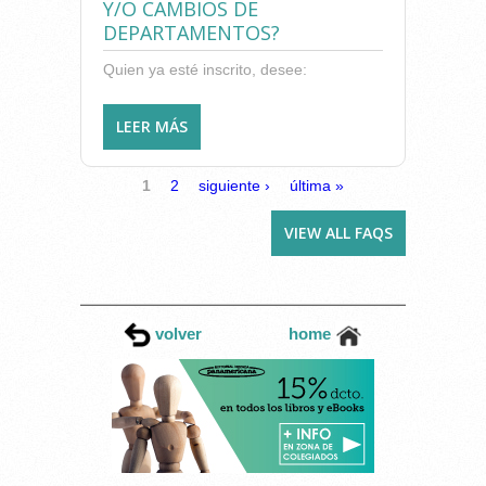
Y/O CAMBIOS DE
SON BAREMABLES DE OFICIO
DEPARTAMENTOS?
POR LA ADMINISTRACIÓN.
¿DEBO PRESENTAR
Quien ya esté inscrito, desee:
INSTANCIA?
LEER MÁS
SOBRE ¿QUIÉN TIENE QUE
PRESENTAR SOLICITUD DE
ACTUALIZACIÓN DE MÉRITOS
PÁGINAS
1
2
siguiente ›
última »
Y/O CAMBIOS DE
DEPARTAMENTOS?
VIEW ALL FAQS
volver
home