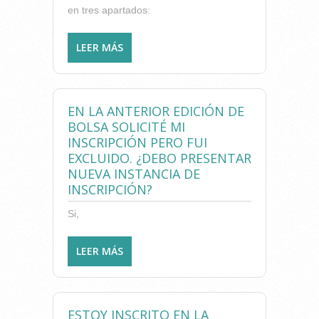
en tres apartados:
LEER MÁS
SOBRE ¿CÓMO PUEDO
OBTENER PUNTOS PARA
INSCRIBIRME EN LA BOLSA DE
TRABAJO?
EN LA ANTERIOR EDICIÓN DE
BOLSA SOLICITÉ MI
INSCRIPCIÓN PERO FUI
EXCLUIDO. ¿DEBO PRESENTAR
NUEVA INSTANCIA DE
INSCRIPCIÓN?
Si,
LEER MÁS
SOBRE EN LA ANTERIOR
EDICIÓN DE BOLSA SOLICITÉ
MI INSCRIPCIÓN PERO FUI
EXCLUIDO. ¿DEBO
ESTOY INSCRITO EN LA
PRESENTAR NUEVA