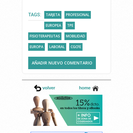
TAGS:
TARJETA
PROFESIONAL
EUROPEA
TPE
FISIOTERAPEUTAS
MOBILIDAD
EUROPA
LABORAL
CGCFE
AÑADIR NUEVO COMENTARIO
volver
home